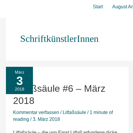
Zum
Start
August Ar
Inhalt
springen
SchriftkünstlerInnen
März
3
Litfaßsäule
Litfaßsäule #6 – März
#6
2018
–
2018
März
Kommentar verfassen
/
Litfaßsäule
/
1 minute of
2018
reading
/
3. März 2018
Litfaßsäule – die von Ernst Litfaß erfundene dicke