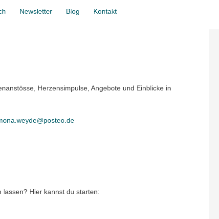
Zum Wirkraum
ch
Newsletter
Blog
Kontakt
enanstösse, Herzensimpulse, Angebote und Einblicke in
mona.weyde@posteo.de
n lassen? Hier kannst du starten: