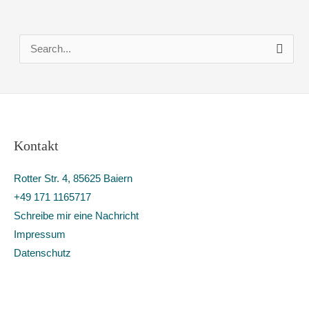
S
u
c
h
e
Kontakt
n
n
Rotter Str. 4, 85625 Baiern
a
+49 171 1165717
c
Schreibe mir eine Nachricht
h
Impressum
:
Datenschutz