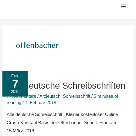
Zum
Mai
Inhalt
Men
springen
offenbacher
Alte
Feb.
7
deutsche
Alte deutsche Schreibschriften
Schreibschriften
2018
7 Kommentare
/
Altdeutsch
,
Schreibschrift
/
3 minutes of
reading
/
7. Februar 2018
Alte deutsche Schreibschrift | Kleiner kostenloser Online
Crash-Kurs auf Basis der Offenbacher Schrift. Start am
15.März 2018