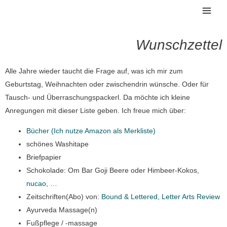
Zum
Mai
Inhalt
Men
springen
Wunschzettel
Alle Jahre wieder taucht die Frage auf, was ich mir zum
Geburtstag, Weihnachten oder zwischendrin wünsche. Oder für
Tausch- und Überraschungspackerl. Da möchte ich kleine
Anregungen mit dieser Liste geben. Ich freue mich über:
Bücher (Ich nutze Amazon als Merkliste)
schönes Washitape
Briefpapier
Schokolade: Om Bar Goji Beere oder Himbeer-Kokos,
nucao, …
Zeitschriften(Abo) von:
Bound & Lettered
,
Letter Arts Review
Ayurveda Massage(n)
Fußpflege / -massage