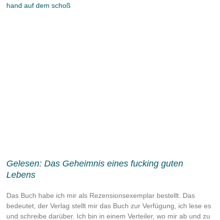
e
e
e
e
e
i
i
i
i
i
t
t
t
t
t
e
e
e
e
e
Gelesen: Das Geheimnis eines fucking guten
Lebens
Das Buch habe ich mir als Rezensionsexemplar bestellt. Das
bedeutet, der Verlag stellt mir das Buch zur Verfügung, ich lese es
und schreibe darüber. Ich bin in einem Verteiler, wo mir ab und zu