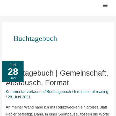
Zum
Mai
Inhalt
Men
springen
Buchtagebuch
Buchtagebuch
Juni
28
|
Buchtagebuch | Gemeinschaft,
Gemeinschaft,
2021
Austausch, Format
Austausch,
Kommentar verfassen
/
Buchtagebuch
/
5 minutes of reading
Format
/
28. Juni 2021
An meiner Wand habe ich mit Reißzwecken ein großes Blatt
Papier befestigt. Dann, in einer Sportpause, flossen die Worte