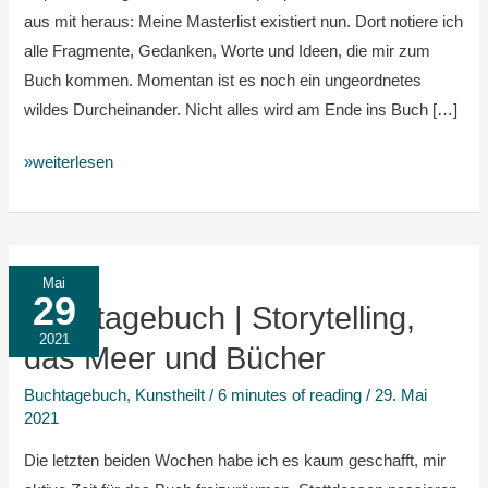
aus mit heraus: Meine Masterlist existiert nun. Dort notiere ich
alle Fragmente, Gedanken, Worte und Ideen, die mir zum
Buch kommen. Momentan ist es noch ein ungeordnetes
wildes Durcheinander. Nicht alles wird am Ende ins Buch […]
»weiterlesen
Buchtagebuch
Mai
29
|
Buchtagebuch | Storytelling,
Storytelling,
2021
das Meer und Bücher
das
Buchtagebuch
,
Kunstheilt
/
6 minutes of reading
/
29. Mai
Meer
2021
und
Bücher
Die letzten beiden Wochen habe ich es kaum geschafft, mir