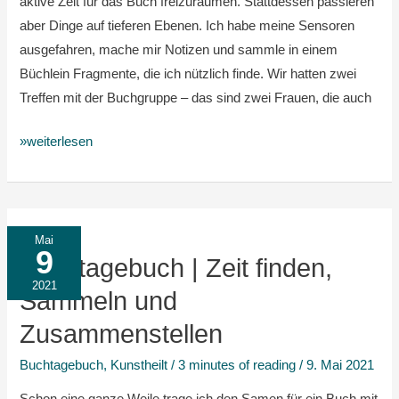
aktive Zeit für das Buch freizuräumen. Stattdessen passieren
aber Dinge auf tieferen Ebenen. Ich habe meine Sensoren
ausgefahren, mache mir Notizen und sammle in einem
Büchlein Fragmente, die ich nützlich finde. Wir hatten zwei
Treffen mit der Buchgruppe – das sind zwei Frauen, die auch
»weiterlesen
Buchtagebuch
Mai
9
|
Buchtagebuch | Zeit finden,
Zeit
2021
Sammeln und
finden,
Zusammenstellen
Sammeln
und
Buchtagebuch
,
Kunstheilt
/
3 minutes of reading
/
9. Mai 2021
Zusammenstellen