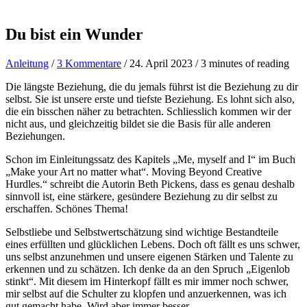
Du bist ein Wunder
Anleitung
/
3 Kommentare
/
24. April 2023
/
3 minutes of reading
Die längste Beziehung, die du jemals führst ist die Beziehung zu dir
selbst. Sie ist unsere erste und tiefste Beziehung. Es lohnt sich also,
die ein bisschen näher zu betrachten. Schliesslich kommen wir der
nicht aus, und gleichzeitig bildet sie die Basis für alle anderen
Beziehungen.
Schon im Einleitungssatz des Kapitels „Me, myself and I“ im Buch
„Make your Art no matter what“. Moving Beyond Creative
Hurdles.“ schreibt die Autorin Beth Pickens, dass es genau deshalb
sinnvoll ist, eine stärkere, gesündere Beziehung zu dir selbst zu
erschaffen. Schönes Thema!
Selbstliebe und Selbstwertschätzung sind wichtige Bestandteile
eines erfüllten und glücklichen Lebens. Doch oft fällt es uns schwer,
uns selbst anzunehmen und unsere eigenen Stärken und Talente zu
erkennen und zu schätzen. Ich denke da an den Spruch „Eigenlob
stinkt“. Mit diesem im Hinterkopf fällt es mir immer noch schwer,
mir selbst auf die Schulter zu klopfen und anzuerkennen, was ich
gut gemacht habe. Wird aber immer besser.