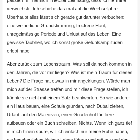
passiert mir nämlich in letzter Zeit häufig, dass ich Termine
verwechsle. Ich schiebe das mal auf die Wechseljahre.
Überhaupt alles lässt sich gerade gut darunter verbuchen:
eine weinerliche Grundstimmung, trockene Haut,
unregelmässige Periode und Unlust auf das Leben. Eine
gewisse Taubheit, wo ich sonst große Gefühlsamplituden
erlebt habe.
Aber zurück zum Lebenstraum. Was soll da noch kommen in
den Jahren, die vor mir liegen? Was ist mein Traum für dieses
Leben? Die Frage hat etwas in mir angeklungen. Würde man
mich auf der Strasse treffen und mir diese Frage stellen, ich
könnte sie nicht mit einem Satz beantworten. So wie andere:
ein Haus bauen, eine Schule gründen, nach Dubai ziehen,
Urlaub auf den Malediven, einen Gnadenhof für Tiere
aufbauen oder ein Buch schreiben. Nichts. Wenn ich ganz tief
in mich hinein spüre, will ich einfach nur meine Ruhe haben,
ein beschauliches kleines Leben führen und mit mir und der