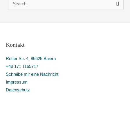
S
u
c
h
e
Kontakt
n
n
Rotter Str. 4, 85625 Baiern
a
+49 171 1165717
c
Schreibe mir eine Nachricht
h
Impressum
:
Datenschutz