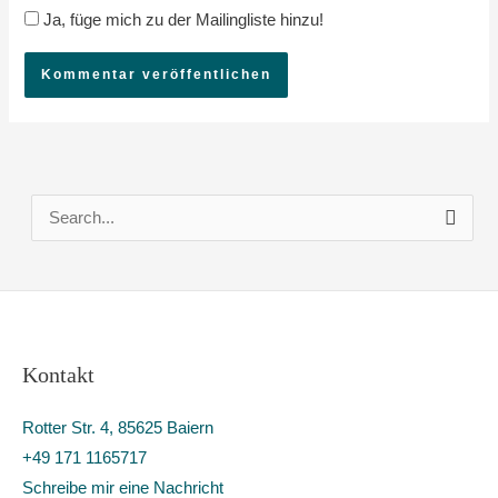
Ja, füge mich zu der Mailingliste hinzu!
S
u
c
h
e
Kontakt
n
n
Rotter Str. 4, 85625 Baiern
a
+49 171 1165717
c
Schreibe mir eine Nachricht