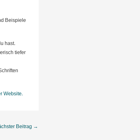
nd Beispiele
u hast.
risch tiefer
Schriften
er Website.
chster Beitrag
→