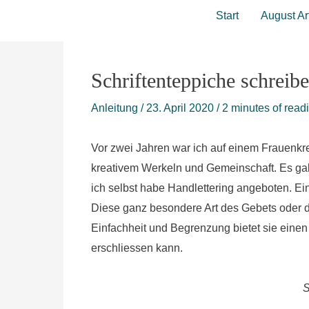
Zum
Start
August Ar
Inhalt
springen
Schriftenteppiche schreib
Anleitung
/
23. April 2020
/
2 minutes of read
Vor zwei Jahren war ich auf einem Frauenkr
kreativem Werkeln und Gemeinschaft. Es gab
ich selbst habe Handlettering angeboten. Ein
Diese ganz besondere Art des Gebets oder der 
Einfachheit und Begrenzung bietet sie eine
erschliessen kann.
S