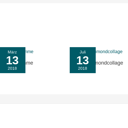
März
Juli
13
13
Wettergramme
Deine Neumondcollage
2018
2018