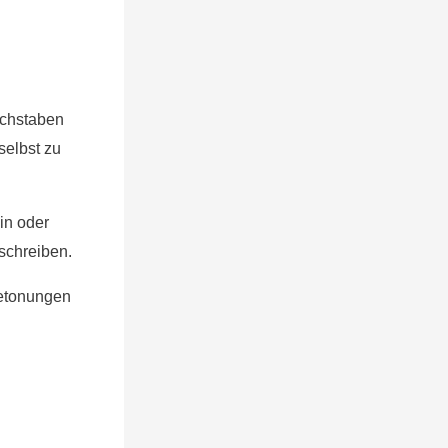
:
Buchstaben
selbst zu
in oder
 schreiben.
Betonungen