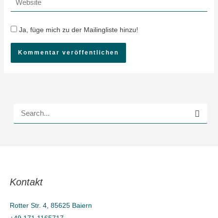
Ja, füge mich zu der Mailingliste hinzu!
S
u
c
h
e
Kontakt
n
n
Rotter Str. 4, 85625 Baiern
a