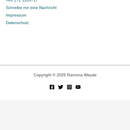
+49 171 1165717
c
Schreibe mir eine Nachricht
h
Impressum
Datenschutz
:
Copyright © 2026 Ramona Weyde