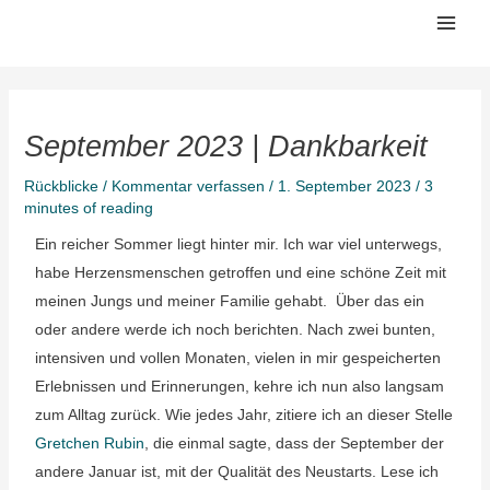
Zum
Mai
Inhalt
Men
springen
September 2023 | Dankbarkeit
Rückblicke
/
Kommentar verfassen
/
1. September 2023
/
3
minutes of reading
Ein reicher Sommer liegt hinter mir. Ich war viel unterwegs,
habe Herzensmenschen getroffen und eine schöne Zeit mit
meinen Jungs und meiner Familie gehabt. Über das ein
oder andere werde ich noch berichten. Nach zwei bunten,
intensiven und vollen Monaten, vielen in mir gespeicherten
Erlebnissen und Erinnerungen, kehre ich nun also langsam
zum Alltag zurück. Wie jedes Jahr, zitiere ich an dieser Stelle
Gretchen Rubin
, die einmal sagte, dass der September der
andere Januar ist, mit der Qualität des Neustarts. Lese ich