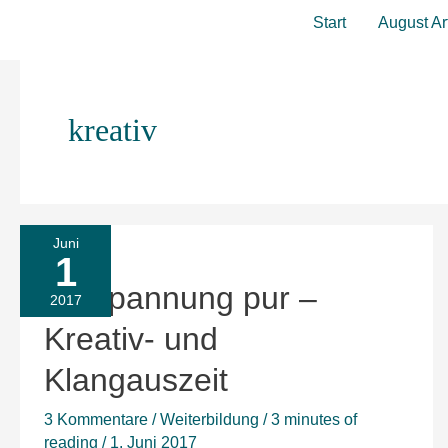
Zum
Start
August Ar
Inhalt
springen
kreativ
Juni
1
Entspannung
Entspannung pur –
pur
2017
–
Kreativ- und
Kreativ-
Klangauszeit
und
Klangauszeit
3 Kommentare
/
Weiterbildung
/
3 minutes of
reading
/
1. Juni 2017