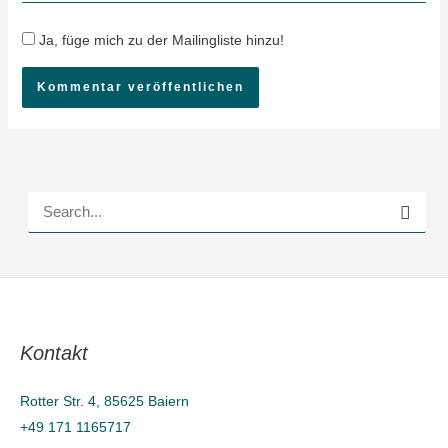
Ja, füge mich zu der Mailingliste hinzu!
S
u
c
h
e
Kontakt
n
n
Rotter Str. 4, 85625 Baiern
a
+49 171 1165717