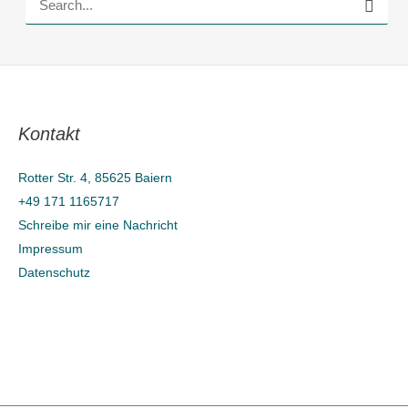
S
u
c
h
e
Kontakt
n
n
Rotter Str. 4, 85625 Baiern
a
+49 171 1165717
c
Schreibe mir eine Nachricht
h
Impressum
Datenschutz
: