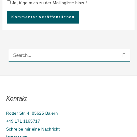
Ja, füge mich zu der Mailingliste hinzu!
S
u
c
h
e
Kontakt
n
n
Rotter Str. 4, 85625 Baiern
a
+49 171 1165717
c
Schreibe mir eine Nachricht
h
Impressum