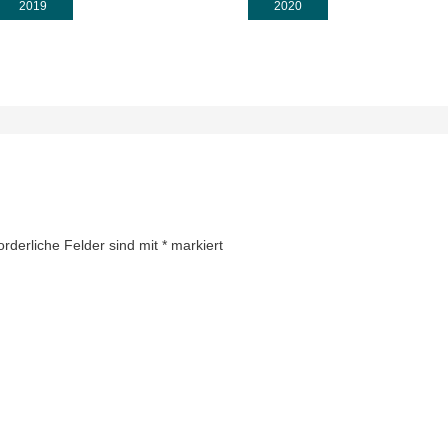
Wunder
2019
2020
orderliche Felder sind mit
*
markiert