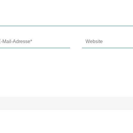
Website
l-
resse*