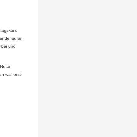
:
ttagskurs
lände laufen
rbei und
 Noten
ch war erst