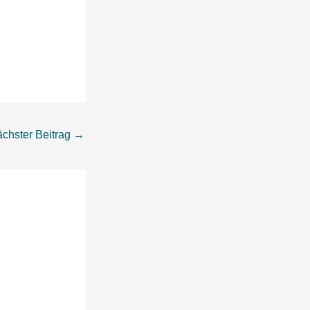
chster Beitrag
→