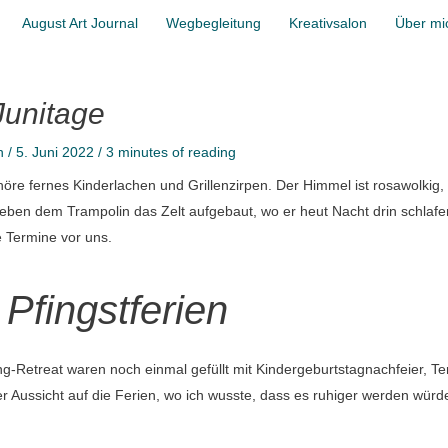
August Art Journal
Wegbegleitung
Kreativsalon
Über mi
Junitage
n
/
5. Juni 2022
/
3 minutes of reading
 höre fernes Kinderlachen und Grillenzirpen. Der Himmel ist rosawolki
 neben dem Trampolin das Zelt aufgebaut, wo er heut Nacht drin schlafen
e Termine vor uns.
Pfingstferien
-Retreat waren noch einmal gefüllt mit Kindergeburtstagnachfeier, T
er Aussicht auf die Ferien, wo ich wusste, dass es ruhiger werden würd