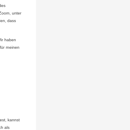
des
 Zoom, unter
len, dass
Wir haben
für meinen
st, kannst
ch als