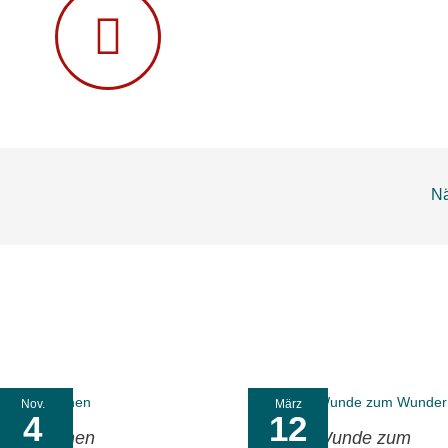
Nä
Nov.
März
4
12
Türen öffnen
Von der Wunde zum