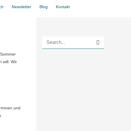
Zum Wirkraum
ch
Newsletter
Blog
Kontakt
S
u
g, Sommer
 will. Wir
c
h
e
n
n
erminen und
a
e.
c
h