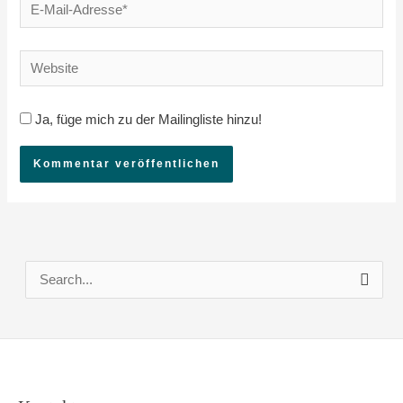
E-
Mail-
Adresse*
Website
Ja, füge mich zu der Mailingliste hinzu!
S
u
c
h
e