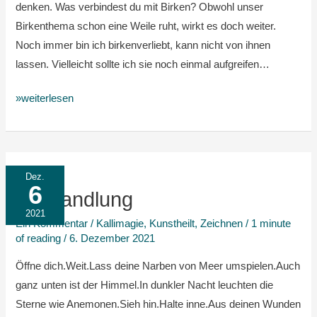
denken. Was verbindest du mit Birken? Obwohl unser
Birkenthema schon eine Weile ruht, wirkt es doch weiter.
Noch immer bin ich birkenverliebt, kann nicht von ihnen
lassen. Vielleicht sollte ich sie noch einmal aufgreifen…
»weiterlesen
Verwandlung
Dez.
6
Verwandlung
2021
Ein Kommentar
/
Kallimagie
,
Kunstheilt
,
Zeichnen
/
1 minute
of reading
/
6. Dezember 2021
Öffne dich.Weit.Lass deine Narben von Meer umspielen.Auch
ganz unten ist der Himmel.In dunkler Nacht leuchten die
Sterne wie Anemonen.Sieh hin.Halte inne.Aus deinen Wunden