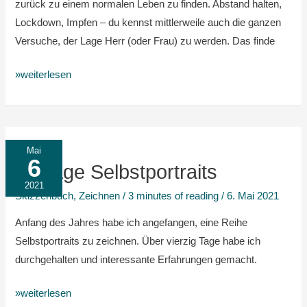
zurück zu einem normalen Leben zu finden. Abstand halten,
Lockdown, Impfen – du kennst mittlerweile auch die ganzen
Versuche, der Lage Herr (oder Frau) zu werden. Das finde
»weiterlesen
40
Mai
6
Tage
40 Tage Selbstportraits
Selbstportraits
2021
Skizzenbuch
,
Zeichnen
/
3 minutes of reading
/
6. Mai 2021
Anfang des Jahres habe ich angefangen, eine Reihe
Selbstportraits zu zeichnen. Über vierzig Tage habe ich
durchgehalten und interessante Erfahrungen gemacht.
»weiterlesen