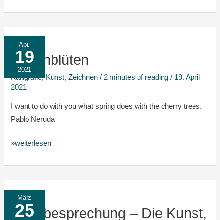
Kirschblüten
Apr.
19
Kirschblüten
2021
Kalligrafie
,
Kunst
,
Zeichnen
/
2 minutes of reading
/
19. April
2021
I want to do with you what spring does with the cherry trees.
Pablo Neruda
»weiterlesen
Buchbesprechung
März
25
–
Buchbesprechung – Die Kunst,