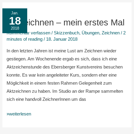
Aktzeichnen
Jan.
18
–
Aktzeichnen – mein erstes Mal
mein
2018
Kommentar verfassen
/
Skizzenbuch
,
Übungen
,
Zeichnen
/
2
erstes
minutes of reading
/
18. Januar 2018
Mal
In den letzten Jahren ist meine Lust am Zeichnen wieder
gestiegen. Am Wochenende ergab es sich, dass ich eine
Aktzeichenstunde des Ebersberger Kunstvereins besuchen
konnte. Es war kein angeleiteter Kurs, sondern eher eine
Möglichkeit in einem festen Rahmen Gelegenheit zum
Aktzeichnen zu haben. Im Studio an der Rampe sammelten
sich eine handvoll ZeichnerInnen um das
»weiterlesen