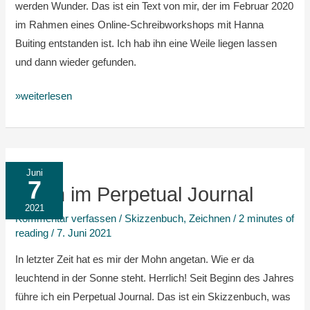
werden Wunder. Das ist ein Text von mir, der im Februar 2020
im Rahmen eines Online-Schreibworkshops mit Hanna
Buiting entstanden ist. Ich hab ihn eine Weile liegen lassen
und dann wieder gefunden.
»weiterlesen
Mohn
Juni
7
im
Mohn im Perpetual Journal
Perpetual
2021
Kommentar verfassen
/
Skizzenbuch
,
Zeichnen
/
2 minutes of
Journal
reading
/
7. Juni 2021
In letzter Zeit hat es mir der Mohn angetan. Wie er da
leuchtend in der Sonne steht. Herrlich! Seit Beginn des Jahres
führe ich ein Perpetual Journal. Das ist ein Skizzenbuch, was