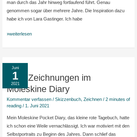
man durch das Jahr hinweg fortlaufend führt. Genau
genommen sogar über mehrere Jahre. Die Inspiration dazu
habe ich von Lara Gastinger. Ich habe
»weiterlesen
Mai
Juni
1
|
Mai | Zeichnungen im
Zeichnungen
2021
Moleskine Diary
im
Kommentar verfassen
/
Skizzenbuch
,
Zeichnen
/
2 minutes of
Moleskine
reading
/
1. Juni 2021
Diary
Mein Moleskine Pocket Diary, das kleine rote Tagebuch, hatte
ich schon eine Weile vernachlässigt. Ich war motiviert mit den
Selbstportraits zu Beginn des Jahres. Dann schlief das