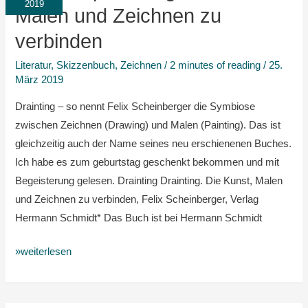
Die
2019
Malen und Zeichnen zu
Kunst,
verbinden
Malen
und
Literatur
,
Skizzenbuch
,
Zeichnen
/
2 minutes of reading
/
25.
Zeichnen
März 2019
zu
Drainting – so nennt Felix Scheinberger die Symbiose
verbinden
zwischen Zeichnen (Drawing) und Malen (Painting). Das ist
gleichzeitig auch der Name seines neu erschienenen Buches.
Ich habe es zum geburtstag geschenkt bekommen und mit
Begeisterung gelesen. Drainting Drainting. Die Kunst, Malen
und Zeichnen zu verbinden, Felix Scheinberger, Verlag
Hermann Schmidt* Das Buch ist bei Hermann Schmidt
»weiterlesen