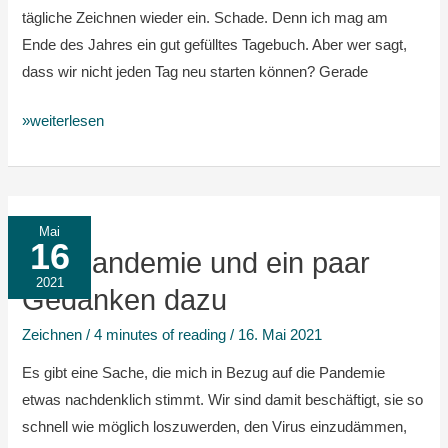
tägliche Zeichnen wieder ein. Schade. Denn ich mag am
Ende des Jahres ein gut gefülltes Tagebuch. Aber wer sagt,
dass wir nicht jeden Tag neu starten können? Gerade
»weiterlesen
Die
Mai
16
Pandemie
Die Pandemie und ein paar
und
2021
Gedanken dazu
ein
Zeichnen
/
4 minutes of reading
/
16. Mai 2021
paar
Gedanken
Es gibt eine Sache, die mich in Bezug auf die Pandemie
dazu
etwas nachdenklich stimmt. Wir sind damit beschäftigt, sie so
schnell wie möglich loszuwerden, den Virus einzudämmen,