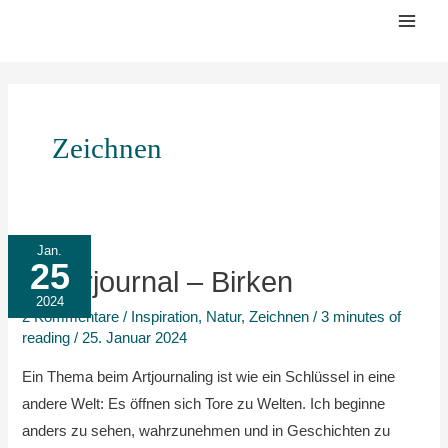
Zum
Mai
Inhalt
Men
springen
Zeichnen
Naturjournal
Jan.
25
–
Naturjournal – Birken
Birken
2024
2 Kommentare
/
Inspiration
,
Natur
,
Zeichnen
/
3 minutes of
reading
/
25. Januar 2024
Ein Thema beim Artjournaling ist wie ein Schlüssel in eine
andere Welt: Es öffnen sich Tore zu Welten. Ich beginne
anders zu sehen, wahrzunehmen und in Geschichten zu