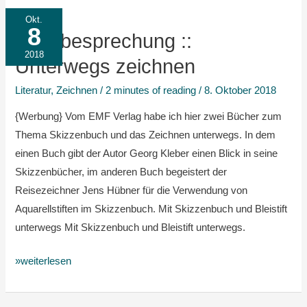
Buchbesprechung
Okt.
8
::
Buchbesprechung ::
Unterwegs
2018
Unterwegs zeichnen
zeichnen
Literatur
,
Zeichnen
/
2 minutes of reading
/
8. Oktober 2018
{Werbung} Vom EMF Verlag habe ich hier zwei Bücher zum
Thema Skizzenbuch und das Zeichnen unterwegs. In dem
einen Buch gibt der Autor Georg Kleber einen Blick in seine
Skizzenbücher, im anderen Buch begeistert der
Reisezeichner Jens Hübner für die Verwendung von
Aquarellstiften im Skizzenbuch. Mit Skizzenbuch und Bleistift
unterwegs Mit Skizzenbuch und Bleistift unterwegs.
»weiterlesen