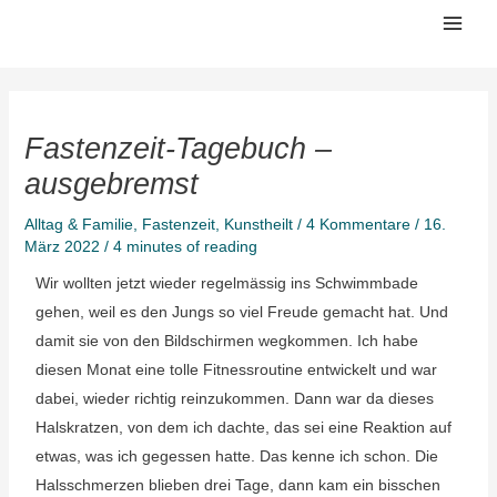
Zum
Mai
Inhalt
Men
springen
Fastenzeit-Tagebuch –
ausgebremst
Alltag & Familie
,
Fastenzeit
,
Kunstheilt
/
4 Kommentare
/
16.
März 2022
/
4 minutes of reading
Wir wollten jetzt wieder regelmässig ins Schwimmbade
gehen, weil es den Jungs so viel Freude gemacht hat. Und
damit sie von den Bildschirmen wegkommen. Ich habe
diesen Monat eine tolle Fitnessroutine entwickelt und war
dabei, wieder richtig reinzukommen. Dann war da dieses
Halskratzen, von dem ich dachte, das sei eine Reaktion auf
etwas, was ich gegessen hatte. Das kenne ich schon. Die
Halsschmerzen blieben drei Tage, dann kam ein bisschen