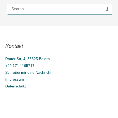
S
u
c
h
e
Kontakt
n
n
Rotter Str. 4, 85625 Baiern
a
+49 171 1165717
c
Schreibe mir eine Nachricht
h
Impressum
Datenschutz
: