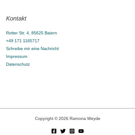
h
e
Kontakt
n
n
Rotter Str. 4, 85625 Baiern
a
+49 171 1165717
c
Schreibe mir eine Nachricht
h
Impressum
Datenschutz
:
Copyright © 2026 Ramona Weyde