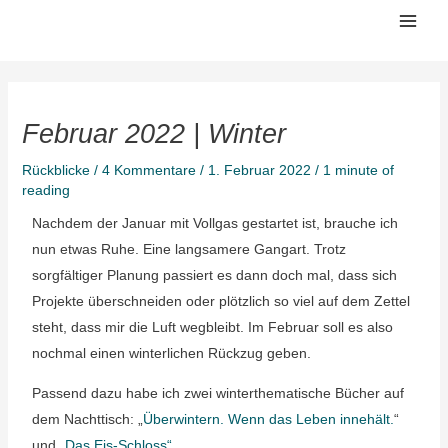
Zum
Mai
Inhalt
Men
springen
Februar 2022 | Winter
Rückblicke
/
4 Kommentare
/
1. Februar 2022
/
1 minute of
reading
Nachdem der Januar mit Vollgas gestartet ist, brauche ich
nun etwas Ruhe. Eine langsamere Gangart. Trotz
sorgfältiger Planung passiert es dann doch mal, dass sich
Projekte überschneiden oder plötzlich so viel auf dem Zettel
steht, dass mir die Luft wegbleibt. Im Februar soll es also
nochmal einen winterlichen Rückzug geben.
Passend dazu habe ich zwei winterthematische Bücher auf
dem Nachttisch: „
Überwintern. Wenn das Leben innehält.
“
und
„Das Eis-Schloss“
.