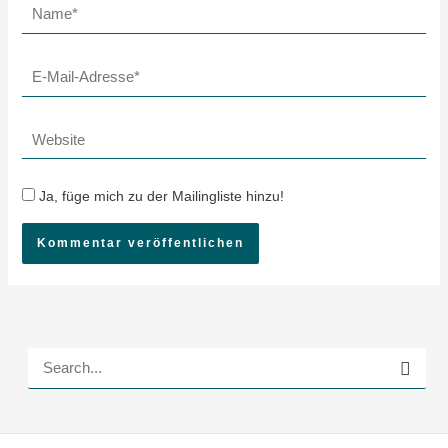
Name*
E-
Mail-
Adresse*
Website
Ja, füge mich zu der Mailingliste hinzu!
S
u
c