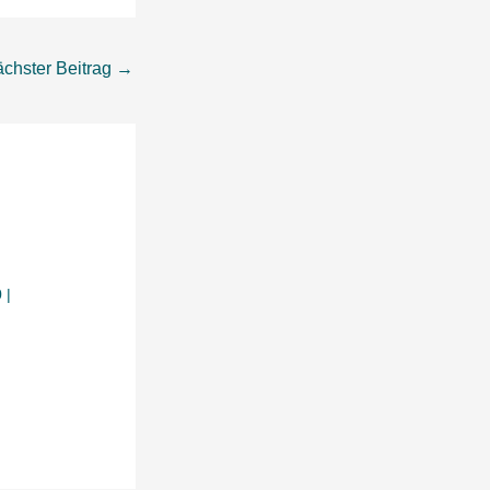
chster Beitrag
→