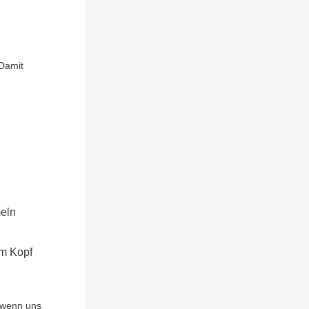
Damit
meln
am Kopf
 wenn uns