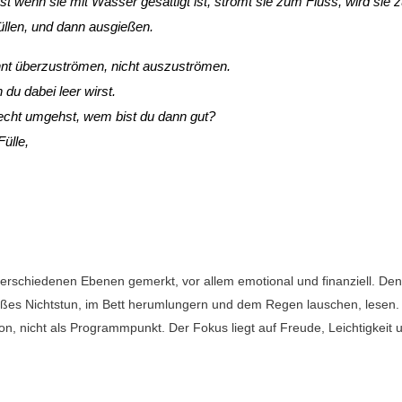
t wenn sie mit Wasser gesättigt ist, strömt sie zum Fluss, wird sie z
üllen, und dann ausgießen.
ohnt überzuströmen, nicht auszuströmen.
du dabei leer wirst.
lecht umgehst, wem bist du dann gut?
ülle,
 verschiedenen Ebenen gemerkt, vor allem emotional und finanziell. De
üßes Nichtstun, im Bett herumlungern und dem Regen lauschen, lesen.
on, nicht als Programmpunkt. Der Fokus liegt auf Freude, Leichtigkeit