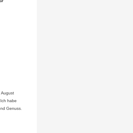
ur
:
n August
 Ich habe
 und Genuss.