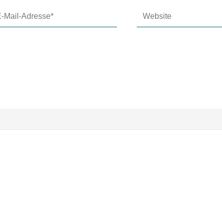
Website
l-
resse*