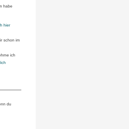
en habe
h hier
ir schon im
ehme ich
dich
Wenn du