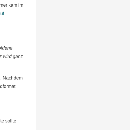
mmer kam im
:
uf
oldene
z wird ganz
en. Nachdem
ndformat
e sollte