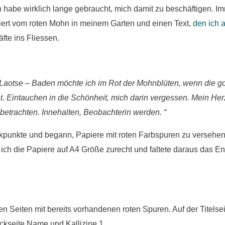
 habe wirklich lange gebraucht, mich damit zu beschäftigen. I
riert vom roten Mohn in meinem Garten und einen Text,
den ich a
fte ins Fliessen.
t“ Laotse – Baden möchte ich im Rot der Mohnblüten, wenn die g
t. Eintauchen in die Schönheit, mich darin vergessen. Mein Her
 betrachten. Innehalten, Beobachterin werden. “
tickpunkte und begann, Papiere mit roten Farbspuren zu verseh
 ich die Papiere auf A4 Größe zurecht und faltete daraus das E
 Seiten mit bereits vorhandenen roten Spuren. Auf der Titelseit
ckseite Name und Kallizine 1.