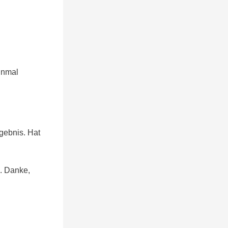
inmal
gebnis. Hat
e. Danke,