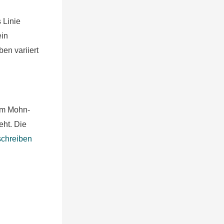
 Linie
ein
en variiert
nem Mohn-
eht. Die
schreiben