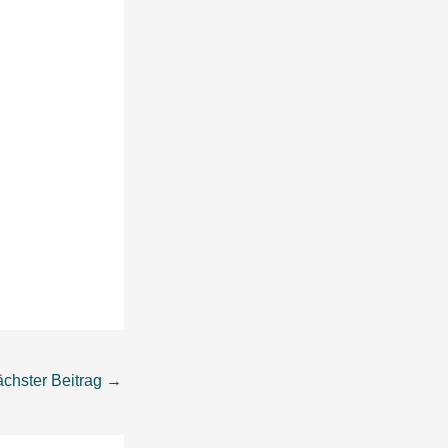
chster Beitrag
→