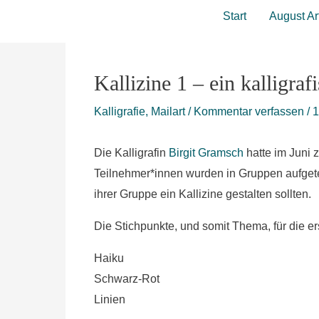
Zum
Start
August Ar
Inhalt
springen
Kallizine 1 – ein kalligraf
Kalligrafie
,
Mailart
/
Kommentar verfassen
/
1
Die Kalligrafin
Birgit Gramsch
hatte im Juni z
Teilnehmer*innen wurden in Gruppen aufgeteil
ihrer Gruppe ein Kallizine gestalten sollten.
Die Stichpunkte, und somit Thema, für die e
Haiku
Schwarz-Rot
Linien