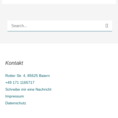
S
u
c
h
e
Kontakt
n
n
Rotter Str. 4, 85625 Baiern
a
+49 171 1165717
c
Schreibe mir eine Nachricht
h
Impressum
Datenschutz
: