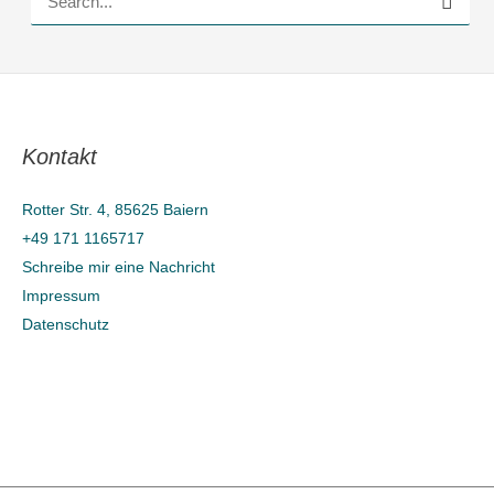
S
u
c
h
e
Kontakt
n
n
Rotter Str. 4, 85625 Baiern
a
+49 171 1165717
c
Schreibe mir eine Nachricht
h
Impressum
Datenschutz
: