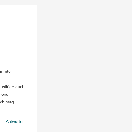
timmte
ausflüge auch
itend,
 ich mag
Antworten