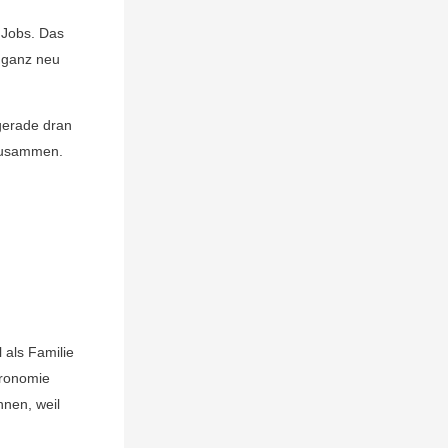
 Jobs. Das
h ganz neu
gerade dran
 zusammen.
 als Familie
tronomie
nnen, weil