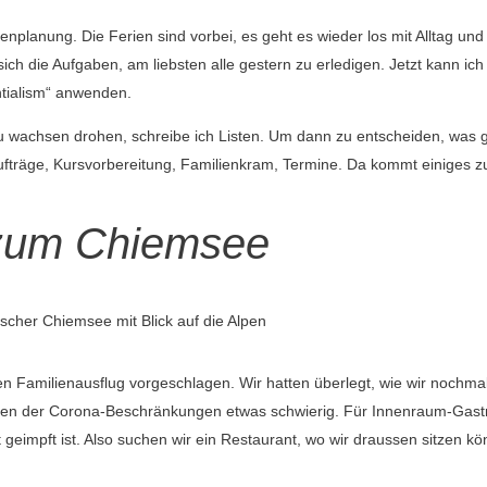
planung. Die Ferien sind vorbei, es geht es wieder los mit Alltag und
ich die Aufgaben, am liebsten alle gestern zu erledigen. Jetzt kann ic
ntialism“ anwenden.
u wachsen drohen, schreibe ich Listen. Um dann zu entscheiden, was 
naufträge, Kursvorbereitung, Familienkram, Termine. Da kommt einiges
 zum Chiemsee
lischer Chiemsee mit Blick auf die Alpen
n Familienausflug vorgeschlagen. Wir hatten überlegt, wie wir nochmal
gen der Corona-Beschränkungen etwas schwierig. Für Innenraum-Gas
t geimpft ist. Also suchen wir ein Restaurant, wo wir draussen sitzen kö