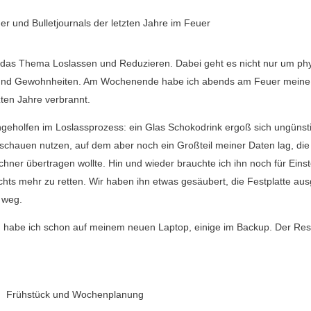
r und Bulletjournals der letzten Jahre im Feuer
 das Thema Loslassen und Reduzieren. Dabei geht es nicht nur um ph
en und Gewohnheiten. Am Wochenende habe ich abends am Feuer meine
zten Jahre verbrannt.
chgeholfen im Loslassprozess: ein Glas Schokodrink ergoß sich ungünst
schauen nutzen, auf dem aber noch ein Großteil meiner Daten lag, die
ner übertragen wollte. Hin und wieder brauchte ich ihn noch für Eins
nichts mehr zu retten. Wir haben ihn etwas gesäubert, die Festplatte au
t weg.
en habe ich schon auf meinem neuen Laptop, einige im Backup. Der Rest
Frühstück und Wochenplanung