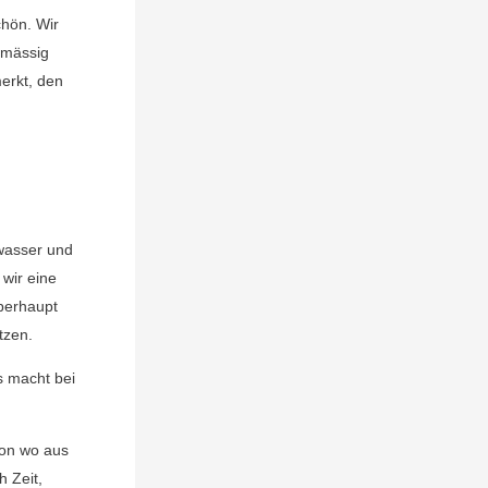
chön. Wir
dmässig
erkt, den
hwasser und
wir eine
berhaupt
tzen.
s macht bei
von wo aus
 Zeit,