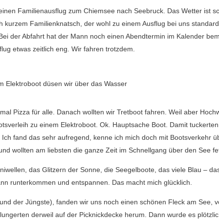
ir einen Familienausflug zum Chiemsee nach Seebruck. Das Wetter ist s
ach kurzem Familienknatsch, der wohl zu einem Ausflug bei uns standar
. Bei der Abfahrt hat der Mann noch einen Abendtermin im Kalender bem
lug etwas zeitlich eng. Wir fahren trotzdem.
m Elektroboot düsen wir über das Wasser
al Pizza für alle. Danach wollten wir Tretboot fahren. Weil aber Hoc
tsverleih zu einem Elektroboot. Ok. Hauptsache Boot. Damit tuckerten 
 Ich fand das sehr aufregend, kenne ich mich doch mit Bootsverkehr ü
 und wollten am liebsten die ganze Zeit im Schnellgang über den See fe
iwellen, das Glitzern der Sonne, die Seegelboote, das viele Blau – da
, kann runterkommen und entspannen. Das macht mich glücklich.
 und der Jüngste), fanden wir uns noch einen schönen Fleck am See, 
ungerten derweil auf der Picknickdecke herum. Dann wurde es plötzlich