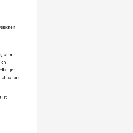
:
ysischen
ig über
 ich
tellungen
sgebaut und
 ist