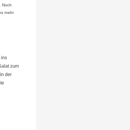
. Noch
uns mehr
 ins
 Salat zum
in der
ete