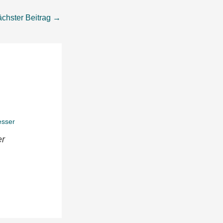
chster Beitrag
→
er