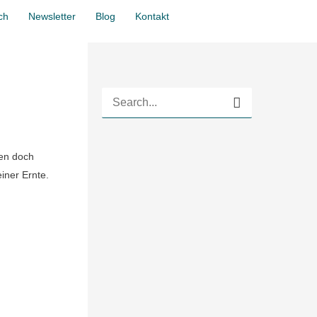
Zum Wirkraum
ch
Newsletter
Blog
Kontakt
S
u
c
ten doch
h
iner Ernte.
e
n
n
a
c
h