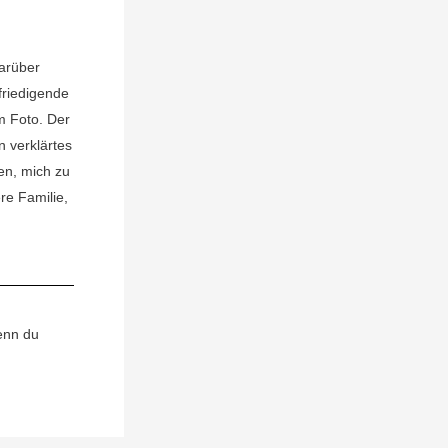
darüber
friedigende
m Foto. Der
n verklärtes
len, mich zu
re Familie,
Wenn du