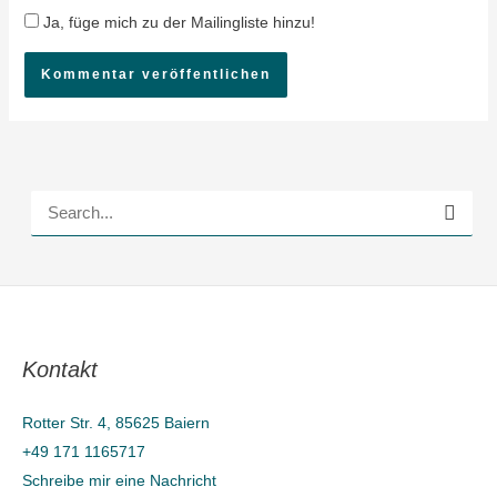
Ja, füge mich zu der Mailingliste hinzu!
S
u
c
h
e
Kontakt
n
n
Rotter Str. 4, 85625 Baiern
a
+49 171 1165717
c
Schreibe mir eine Nachricht