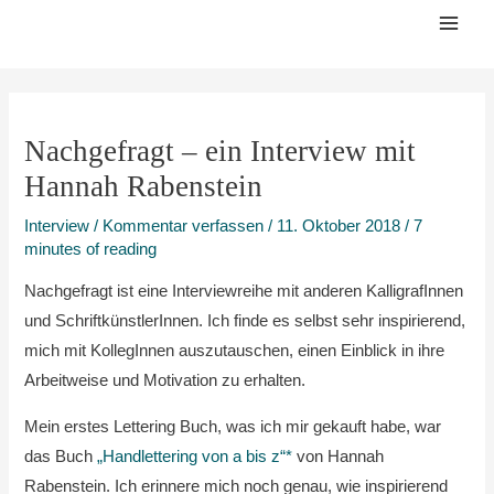
Zum
Mai
Inhalt
Men
springen
Nachgefragt – ein Interview mit
Hannah Rabenstein
Interview
/
Kommentar verfassen
/
11. Oktober 2018
/
7
minutes of reading
Nachgefragt ist eine Interviewreihe mit anderen KalligrafInnen
und SchriftkünstlerInnen. Ich finde es selbst sehr inspirierend,
mich mit KollegInnen auszutauschen, einen Einblick in ihre
Arbeitweise und Motivation zu erhalten.
Mein erstes Lettering Buch, was ich mir gekauft habe, war
das Buch
„Handlettering von a bis z“*
von Hannah
Rabenstein. Ich erinnere mich noch genau, wie inspirierend