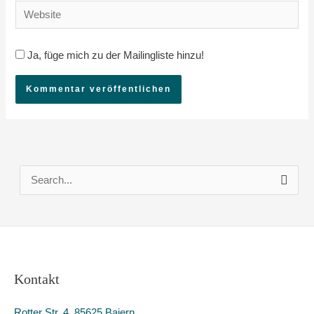
Adresse*
Website
Ja, füge mich zu der Mailingliste hinzu!
S
u
c
h
e
Kontakt
n
n
Rotter Str. 4, 85625 Baiern