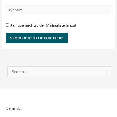
Adresse*
Website
Ja, füge mich zu der Mailingliste hinzu!
S
u
c
h
e
Kontakt
n