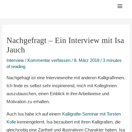
Zum
Mai
Inhalt
Men
springen
Nachgefragt – Ein Interview mit Isa
Jauch
Interview
/
Kommentar verfassen
/
8. März 2018
/
3 minutes
of reading
Nachgefragt ist eine Interviewreihe mit anderen KalligrafInnen.
Ich finde es selbst sehr inspirierend, mich mit KollegInnen
auszutauschen, einen Einblick in ihre Arbeitweise und
Motivation zu erhalten.
Auch Isa habe ich auf einem
Kalligrafie-Seminar mit Torsten
Kolle
kennengelernt. Isa bezaubert mit ihren Kalligrafien, die
gleichzeitig eine Zartheit und illustrativen Charakter haben. Isa