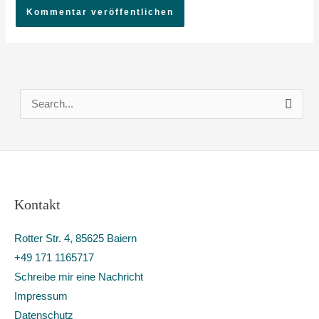
S
u
c
h
e
Kontakt
n
n
Rotter Str. 4, 85625 Baiern
a
+49 171 1165717
c
Schreibe mir eine Nachricht
h
Impressum
:
Datenschutz