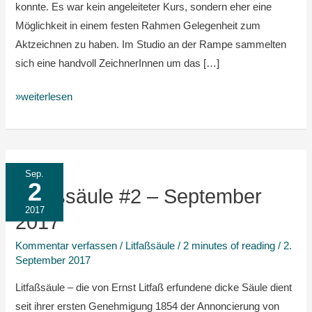
konnte. Es war kein angeleiteter Kurs, sondern eher eine
Möglichkeit in einem festen Rahmen Gelegenheit zum
Aktzeichnen zu haben. Im Studio an der Rampe sammelten
sich eine handvoll ZeichnerInnen um das […]
»weiterlesen
Litfaßsäule
Sep.
2
#2
Litfaßsäule #2 – September
–
2017
2017
September
Kommentar verfassen
/
Litfaßsäule
/
2 minutes of reading
/
2.
2017
September 2017
Litfaßsäule – die von Ernst Litfaß erfundene dicke Säule dient
seit ihrer ersten Genehmigung 1854 der Annoncierung von