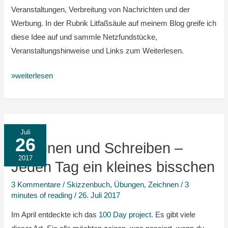
Veranstaltungen, Verbreitung von Nachrichten und der
Werbung. In der Rubrik Litfaßsäule auf meinem Blog greife ich
diese Idee auf und sammle Netzfundstücke,
Veranstaltungshinweise und Links zum Weiterlesen.
»weiterlesen
Zeichnen
Juli
26
und
Zeichnen und Schreiben –
Schreiben
2017
Jeden Tag ein kleines bisschen
–
3 Kommentare
/
Skizzenbuch
,
Übungen
,
Zeichnen
/
3
Jeden
minutes of reading
/
26. Juli 2017
Tag
ein
Im April entdeckte ich das
100 Day project
. Es gibt viele
kleines