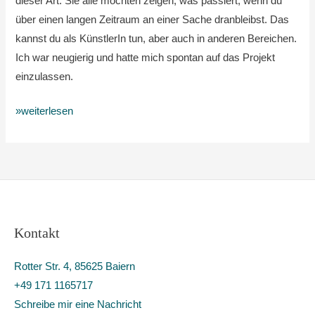
dieser Art. Sie alle möchten zeigen, was passiert, wenn du
bisschen
über einen langen Zeitraum an einer Sache dranbleibst. Das
kannst du als KünstlerIn tun, aber auch in anderen Bereichen.
Ich war neugierig und hatte mich spontan auf das Projekt
einzulassen.
»weiterlesen
Kontakt
Rotter Str. 4, 85625 Baiern
+49 171 1165717
Schreibe mir eine Nachricht