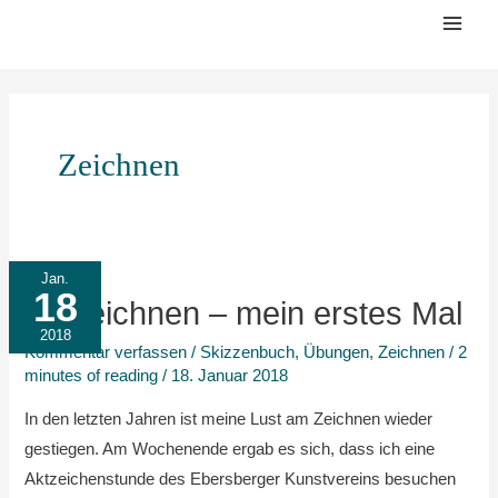
Zum
Mai
Inhalt
Men
springen
Zeichnen
Aktzeichnen
Jan.
18
–
Aktzeichnen – mein erstes Mal
mein
2018
Kommentar verfassen
/
Skizzenbuch
,
Übungen
,
Zeichnen
/
2
erstes
minutes of reading
/
18. Januar 2018
Mal
In den letzten Jahren ist meine Lust am Zeichnen wieder
gestiegen. Am Wochenende ergab es sich, dass ich eine
Aktzeichenstunde des Ebersberger Kunstvereins besuchen