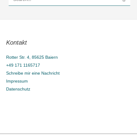
S
u
c
h
e
Kontakt
n
n
Rotter Str. 4, 85625 Baiern
a
+49 171 1165717
c
Schreibe mir eine Nachricht
h
Impressum
Datenschutz
: