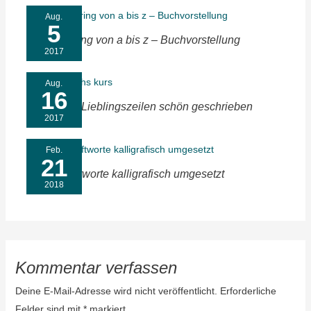
Aug.
5
Handlettering von a bis z – Buchvorstellung
2017
Aug.
16
Lettering – Lieblingszeilen schön geschrieben
2017
Feb.
21
Deine Kraftworte kalligrafisch umgesetzt
2018
Kommentar verfassen
Deine E-Mail-Adresse wird nicht veröffentlicht.
Erforderliche
Felder sind mit
*
markiert