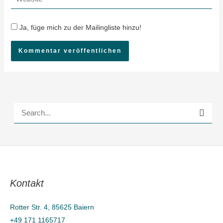
Ja, füge mich zu der Mailingliste hinzu!
S
u
c
h
e
Kontakt
n
n
Rotter Str. 4, 85625 Baiern
a
+49 171 1165717