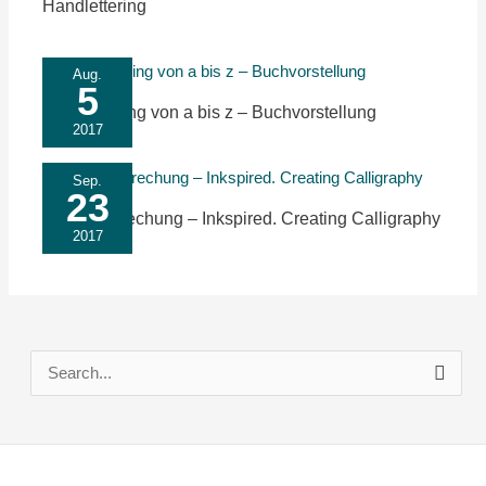
Handlettering
Aug.
5
Handlettering von a bis z – Buchvorstellung
2017
Sep.
23
Buchbesprechung – Inkspired. Creating Calligraphy
2017
S
u
c
h