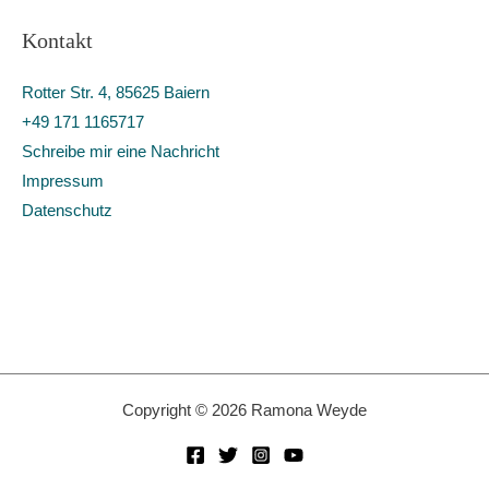
e
Kontakt
n
n
Rotter Str. 4, 85625 Baiern
a
+49 171 1165717
c
Schreibe mir eine Nachricht
h
Impressum
:
Datenschutz
Copyright © 2026 Ramona Weyde