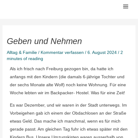
Zum
Mai
Inhalt
Men
springen
Geben und Nehmen
Alltag & Familie
/
Kommentar verfassen
/
6. August 2024
/
2
minutes of reading
Als ich frisch nach Freiburg gezogen bin, da hatte ich
anfangs mit den Kindern (die damals 6-jährige Tochter und
der sechs Monate alte Wolf) noch keine Wohnung. Für eine
Woche lebten wir im Backpacker- Hostel. Was für eine Zeit!
Es war Dezember, und wir waren in der Stadt unterwegs. Im
Vorbeigehen gab ich einem der Obdachlosen an der Straße
etwas Geld. Das mache ich manchmal, wenn es für mich
gerade passt. Am gleichen Tag fuhr ich etwas später mit den
Kindern Bus. Unsere Umzugskisten waren ausserhalb von