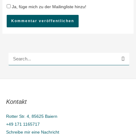
Ja, füge mich zu der Mailingliste hinzu!
S
u
c
h
e
Kontakt
n
n
Rotter Str. 4, 85625 Baiern
a
+49 171 1165717
c
Schreibe mir eine Nachricht