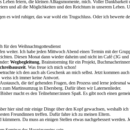
Leben feiern, die kleinen Alltagsmomente, mich. Voller Dankbarkeit u
iern und all die Möglichkeiten und den Reichtum in unserem Leben. Un
 es wird ruhiger, das war wohl ein Trugschluss. Oder ich bewerte den 
h für den Weihnachtsgottesdienst
en weiter. Ich habe jeden Mittwoch Abend einen Termin mit der Grupp
rzichten. Diesen Monat dann wieder daheim und nicht im Café (3G und 
ender:
Wegbegleitung
, Brainstorming für ein Projekt, Buchmacherinn
chreibauszeit
. Was freue ich mich schon!
etrachte ich den auch als Geschenk an mich selbst. Jetzt kommen auch
 weiss ich immer keine Antwort.
Austausch, die tief gehenden Fragen, den Prozess und lerne jedesmal 
on zum Martinsumzug in Ebersberg. Dafür üben wir Laternenlieder.
Bisher macht es den Teilnehmer:innen Spaß. Es gibt noch einen geme
 aber hier sind mir einige Dinge über den Kopf gewachsen, weshalb ic
sten Freundinnen treffen. Dafür fahre ich zu meinen Eltern.
ad kümmern. Da muss an einigen Stellen etwas nachgebessert werden. J
m Seminar des Hospizvereins sein.