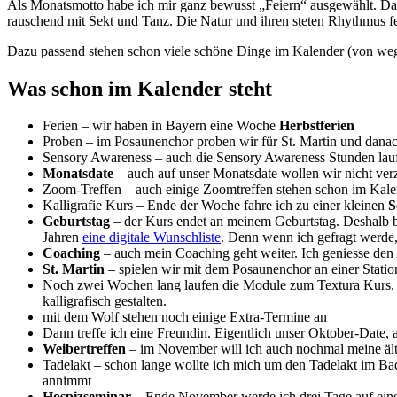
Als Monatsmotto habe ich mir ganz bewusst „Feiern“ ausgewählt. Das 
rauschend mit Sekt und Tanz. Die Natur und ihren steten Rhythmus fe
Dazu passend stehen schon viele schöne Dinge im Kalender (von wegen
Was schon im Kalender steht
Ferien – wir haben in Bayern eine Woche
Herbstferien
Proben – im Posaunenchor proben wir für St. Martin und danac
Sensory Awareness – auch die Sensory Awareness Stunden lauf
Monatsdate
– auch auf unser Monatsdate wollen wir nicht ve
Zoom-Treffen – auch einige Zoomtreffen stehen schon im Kal
Kalligrafie Kurs – Ende der Woche fahre ich zu einer kleinen
S
Geburtstag
– der Kurs endet an meinem Geburtstag. Deshalb b
Jahren
eine digitale Wunschliste
. Denn wenn ich gefragt werde,
Coaching
– auch mein Coaching geht weiter. Ich geniesse den 
St. Martin
– spielen wir mit dem Posaunenchor an einer Stati
Noch zwei Wochen lang laufen die Module zum Textura Kurs. 
kalligrafisch gestalten.
mit dem Wolf stehen noch einige Extra-Termine an
Dann treffe ich eine Freundin. Eigentlich unser Oktober-Date,
Weibertreffen
– im November will ich auch nochmal meine älte
Tadelakt – schon lange wollte ich mich um den Tadelakt im B
annimmt
Hospizseminar
– Ende November werde ich drei Tage auf eine