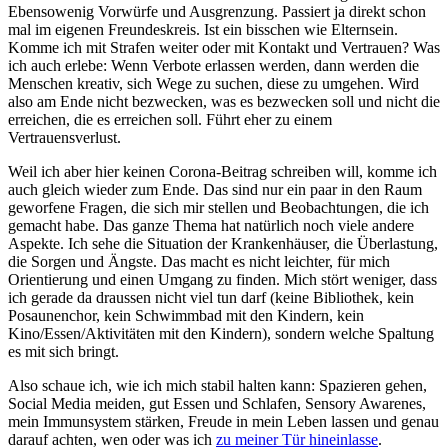
Ebensowenig Vorwürfe und Ausgrenzung. Passiert ja direkt schon
mal im eigenen Freundeskreis. Ist ein bisschen wie Elternsein.
Komme ich mit Strafen weiter oder mit Kontakt und Vertrauen?
Was
ich auch erlebe: Wenn Verbote erlassen werden, dann werden die
Menschen kreativ, sich Wege zu suchen, diese zu umgehen. Wird
also am Ende nicht bezwecken, was es bezwecken soll und nicht die
erreichen, die es erreichen soll. Führt eher zu einem
Vertrauensverlust.
Weil ich aber hier keinen Corona-Beitrag schreiben will, komme ich
auch gleich wieder zum Ende. Das sind nur ein paar in den Raum
geworfene Fragen, die sich mir stellen und Beobachtungen, die ich
gemacht habe.
Das ganze Thema hat natürlich noch viele andere
Aspekte. Ich sehe die Situation der Krankenhäuser, die Überlastung,
die Sorgen und Ängste. Das macht es nicht leichter, für mich
Orientierung und einen Umgang zu finden. Mich stört weniger, dass
ich gerade da draussen nicht viel tun darf (keine Bibliothek, kein
Posaunenchor, kein Schwimmbad mit den Kindern, kein
Kino/Essen/Aktivitäten mit den Kindern), sondern welche Spaltung
es mit sich bringt.
Also schaue ich, wie ich mich stabil halten kann: Spazieren gehen,
Social Media meiden, gut Essen und Schlafen, Sensory Awarenes,
mein Immunsystem stärken, Freude in mein Leben lassen und genau
darauf achten, wen oder was ich
zu meiner Tür hineinlasse
.