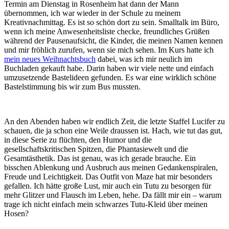
Termin am Dienstag in Rosenheim hat dann der Mann
übernommen,
ich war wieder in der Schule zu meinem
Kreativnachmittag. Es ist so schön dort zu sein. Smalltalk im Büro,
wenn ich meine Anwesenheitsliste checke, freundliches Grüßen
während der Pausenaufsicht, die Kinder, die meinen Namen kennen
und mir fröhlich zurufen, wenn sie mich sehen. Im Kurs hatte ich
mein neues Weihnachtsbuch
dabei, was ich mir neulich im
Buchladen gekauft habe. Darin haben wir viele nette und einfach
umzusetzende Bastelideen gefunden. Es war eine wirklich schöne
Bastelstimmung bis wir zum Bus mussten.
An den Abenden haben wir endlich Zeit, die letzte Staffel Lucifer zu
schauen, die ja schon eine Weile draussen ist. Hach, wie tut das gut,
in diese Serie zu flüchten, den Humor und die
gesellschaftskritischen Spitzen, die Phantasiewelt und die
Gesamtästhetik. Das ist genau, was ich gerade brauche. Ein
bisschen Ablenkung und Ausbruch aus meinen Gedankenspiralen,
Freude und Leichtigkeit. Das Outfit von Maze hat mir besonders
gefallen. Ich hätte große Lust, mir auch ein Tutu zu besorgen für
mehr Glitzer und Flausch im Leben, hehe. Da fällt mir ein – warum
trage ich nicht einfach mein schwarzes Tutu-Kleid über meinen
Hosen?