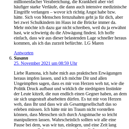
millionenfacher Verabreichung, die Krankheit aber viel
häufiger starke Verläufe, die dann auch intensive medizinische
Eingriffe verlangen – wovor ich richtig Angst habe bzw.
hätte. Sich von Menschen fernzuhalten geht ja für dich, aber
bei zwei Schulkindern im Haus ist die Brücke immer da.
Mehr möchte ich dazu gar nicht schreiben, weil du ja erwähnt
hast, wie schwierig du die Abwägung findest. Ich hoffe
einfach, dass wir aus dieser belastenden Lage schneller heraus
kommen, als ich das zurzeit befürchte. LG Maren
Antworten
Susann
25. November 2021 um 08:59 Uhr
Liebe Ramona, ich habe mich aus praktischen Erwägungen
heraus impfen lassen, und ich möchte Dir und allen
Ungeimpften sagen, dass es mir von Herzen weh tut, wie die
Politik Druck aufbaut und wirklich die niedrigsten Instinkte
der Leute kitzelt, die nun endlich einen Gegner haben, an dem
sie sich ungestraft abarbeiten dürfen. Es tut mir von Herzen
weh, dass Ihr und dass wir als Gesamtgesellschaft das so
erleben müssen. Ich hätte mir im Traum nicht vorstellen
können, dass Menschen sich durch Angstmache so leicht
manipulieren lassen. Wahrscheinlich sollten wir alle eine
Pause bei dem, was wir tun, einlegen, und eine Zeit lang