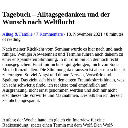
Tagebuch – Alltagsgedanken und der
Wunsch nach Weltflucht
Alltag & Familie
/
7 Kommentare
/
18. November 2021
/
8 minutes
of reading
Nach meiner Rückkehr vom Seminar wurde es hier nach und nach
ruhiger. Weniger Abwesenheit und Termine führen auch daheim zu
einer entspannteren Stimmung. In mir drin bin ich dennoch recht
unausgeglichen. Es ist mir nicht so gut gelungen, mich von Social
Media fernzuhalten. Die Stimmung da draussen ist aber nur schlecht
zu ertragen. So viel Angst und dünne Nerven, Vorwürfe und
Spaltung. Das zieht sich bis in den engen Freundeskreis hinein, was
ich sehr schwierig finde. ich reagiere total empfindlich auf
Ausgrenzung, nicht ernst genommen werden und sich mir nicht
erschliessende Vorwürfe und Maßnahmen. Deshalb bin ich derzeit
ziemlich angespannt.
Anfang der Woche hatte ich gleich ein Interview für eine
Radiosendung, später einen Termin mit dem Wolf. Den Wolf-