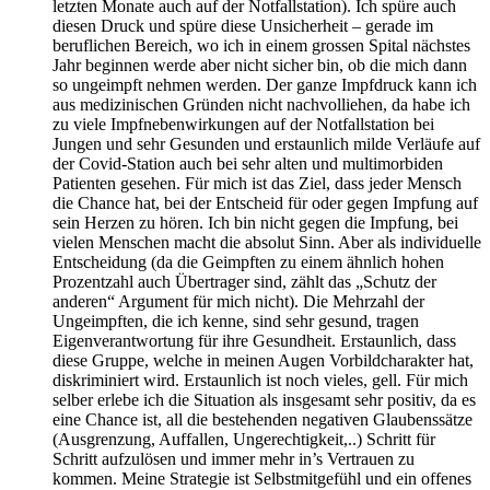
letzten Monate auch auf der Notfallstation). Ich spüre auch
diesen Druck und spüre diese Unsicherheit – gerade im
beruflichen Bereich, wo ich in einem grossen Spital nächstes
Jahr beginnen werde aber nicht sicher bin, ob die mich dann
so ungeimpft nehmen werden. Der ganze Impfdruck kann ich
aus medizinischen Gründen nicht nachvolliehen, da habe ich
zu viele Impfnebenwirkungen auf der Notfallstation bei
Jungen und sehr Gesunden und erstaunlich milde Verläufe auf
der Covid-Station auch bei sehr alten und multimorbiden
Patienten gesehen. Für mich ist das Ziel, dass jeder Mensch
die Chance hat, bei der Entscheid für oder gegen Impfung auf
sein Herzen zu hören. Ich bin nicht gegen die Impfung, bei
vielen Menschen macht die absolut Sinn. Aber als individuelle
Entscheidung (da die Geimpften zu einem ähnlich hohen
Prozentzahl auch Übertrager sind, zählt das „Schutz der
anderen“ Argument für mich nicht). Die Mehrzahl der
Ungeimpften, die ich kenne, sind sehr gesund, tragen
Eigenverantwortung für ihre Gesundheit. Erstaunlich, dass
diese Gruppe, welche in meinen Augen Vorbildcharakter hat,
diskriminiert wird. Erstaunlich ist noch vieles, gell. Für mich
selber erlebe ich die Situation als insgesamt sehr positiv, da es
eine Chance ist, all die bestehenden negativen Glaubenssätze
(Ausgrenzung, Auffallen, Ungerechtigkeit,..) Schritt für
Schritt aufzulösen und immer mehr in’s Vertrauen zu
kommen. Meine Strategie ist Selbstmitgefühl und ein offenes