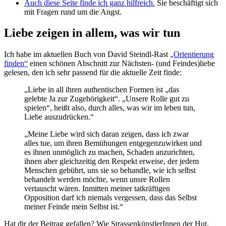
Auch diese Seite finde ich ganz hilfreich.
Sie beschäftigt sich
mit Fragen rund um die Angst.
Liebe zeigen in allem, was wir tun
Ich habe im aktuellen Buch von David Steindl-Rast
„Orientierung
finden“
einen schönen Abschnitt zur Nächsten- (und Feindes)liebe
gelesen, den ich sehr passend für die aktuelle Zeit finde:
„Liebe in all ihren authentischen Formen ist „das
gelebte Ja zur Zugehörigkeit“. „Unsere Rolle gut zu
spielen“, heißt also, durch alles, was wir im leben tun,
Liebe auszudrücken.“
„Meine Liebe wird sich daran zeigen, dass ich zwar
alles tue, um ihren Bemühungen entgegenzuwirken und
es ihnen unmöglich zu machen, Schaden anzurichten,
ihnen aber gleichzeitig den Respekt erweise, der jedem
Menschen gebührt, uns sie so behandle, wie ich selbst
behandelt werden möchte, wenn unsre Rollen
vertauscht wären. Inmitten meiner tatkräftigen
Opposition darf ich niemals vergessen, dass das Selbst
meiner Feinde mein Selbst ist.“
Hat dir der Beitrag gefallen? Wie StrassenkünstlerInnen der Hut,