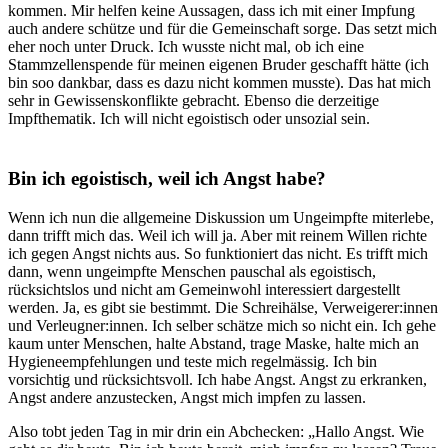
kommen. Mir helfen keine Aussagen, dass ich mit einer Impfung
auch andere schütze und für die Gemeinschaft sorge. Das setzt mich
eher noch unter Druck. Ich wusste nicht mal, ob ich eine
Stammzellenspende für meinen eigenen Bruder geschafft hätte (ich
bin soo dankbar, dass es dazu nicht kommen musste). Das hat mich
sehr in Gewissenskonflikte gebracht. Ebenso die derzeitige
Impfthematik. Ich will nicht egoistisch oder unsozial sein.
Bin ich egoistisch, weil ich Angst habe?
Wenn ich nun die allgemeine Diskussion um Ungeimpfte miterlebe,
dann trifft mich das. Weil ich will ja. Aber mit reinem Willen richte
ich gegen Angst nichts aus. So funktioniert das nicht. Es trifft mich
dann, wenn ungeimpfte Menschen pauschal als egoistisch,
rücksichtslos und nicht am Gemeinwohl interessiert dargestellt
werden. Ja, es gibt sie bestimmt. Die Schreihälse, Verweigerer:innen
und Verleugner:innen. Ich selber schätze mich so nicht ein. Ich gehe
kaum unter Menschen, halte Abstand, trage Maske, halte mich an
Hygieneempfehlungen und teste mich regelmässig. Ich bin
vorsichtig und rücksichtsvoll. Ich habe Angst. Angst zu erkranken,
Angst andere anzustecken, Angst mich impfen zu lassen.
Also tobt jeden Tag in mir drin ein Abchecken: „Hallo Angst. Wie