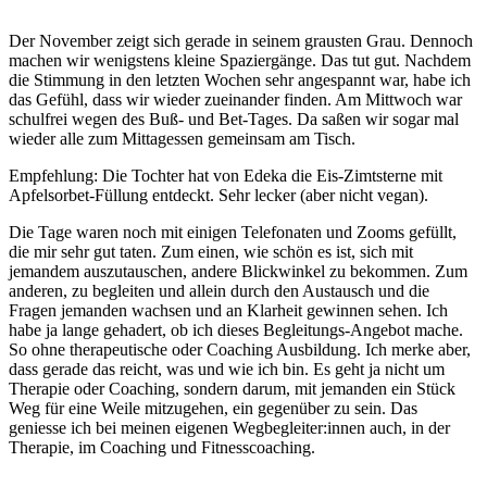
Der November zeigt sich gerade in seinem grausten Grau. Dennoch
machen wir wenigstens kleine Spaziergänge. Das tut gut. Nachdem
die Stimmung in den letzten Wochen sehr angespannt war, habe ich
das Gefühl, dass wir wieder zueinander finden. Am Mittwoch war
schulfrei wegen des Buß- und Bet-Tages. Da saßen wir sogar mal
wieder alle zum Mittagessen gemeinsam am Tisch.
Empfehlung: Die Tochter hat von Edeka die Eis-Zimtsterne mit
Apfelsorbet-Füllung entdeckt. Sehr lecker (aber nicht vegan).
Die Tage waren noch mit einigen Telefonaten und Zooms gefüllt,
die mir sehr gut taten. Zum einen, wie schön es ist, sich mit
jemandem auszutauschen, andere Blickwinkel zu bekommen. Zum
anderen, zu begleiten und allein durch den Austausch und die
Fragen jemanden wachsen und an Klarheit gewinnen sehen. Ich
habe ja lange gehadert, ob ich dieses Begleitungs-Angebot mache.
So ohne therapeutische oder Coaching Ausbildung. Ich merke aber,
dass gerade das reicht, was und wie ich bin. Es geht ja nicht um
Therapie oder Coaching, sondern darum, mit jemanden ein Stück
Weg für eine Weile mitzugehen, ein gegenüber zu sein. Das
geniesse ich bei meinen eigenen Wegbegleiter:innen auch, in der
Therapie, im Coaching und Fitnesscoaching.