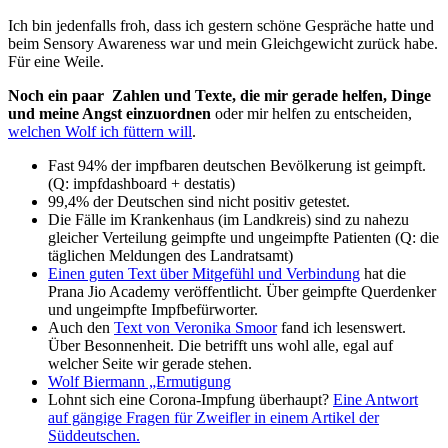
Ich bin jedenfalls froh, dass ich gestern schöne Gespräche hatte und
beim Sensory Awareness war und mein Gleichgewicht zurück habe.
Für eine Weile.
Noch ein paar Zahlen und Texte, die mir gerade helfen, Dinge
und meine Angst einzuordnen
oder mir helfen zu entscheiden,
welchen Wolf ich füttern will
.
Fast 94% der impfbaren deutschen Bevölkerung ist geimpft.
(Q: impfdashboard + destatis)
99,4% der Deutschen sind nicht positiv getestet.
Die Fälle im Krankenhaus (im Landkreis) sind zu nahezu
gleicher Verteilung geimpfte und ungeimpfte Patienten (Q: die
täglichen Meldungen des Landratsamt)
Einen guten Text über Mitgefühl und Verbindung
hat die
Prana Jio Academy veröffentlicht. Über geimpfte Querdenker
und ungeimpfte Impfbefürworter.
Auch den
Text von Veronika Smoor
fand ich lesenswert.
Über Besonnenheit. Die betrifft uns wohl alle, egal auf
welcher Seite wir gerade stehen.
Wolf Biermann „Ermutigung
Lohnt sich eine Corona-Impfung überhaupt?
Eine Antwort
auf gängige Fragen für Zweifler in einem Artikel der
Süddeutschen.