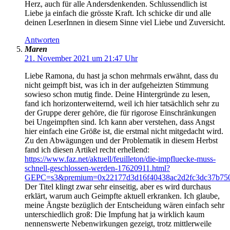
Herz, auch für alle Andersdenkenden. Schlussendlich ist
Liebe ja einfach die grösste Kraft. Ich schicke dir und alle
deinen LeserInnen in diesem Sinne viel Liebe und Zuversicht.
Antworten
Maren
21. November 2021 um 21:47 Uhr
Liebe Ramona, du hast ja schon mehrmals erwähnt, dass du
nicht geimpft bist, was ich in der aufgeheizten Stimmung
sowieso schon mutig finde. Deine Hintergründe zu lesen,
fand ich horizonterweiternd, weil ich hier tatsächlich sehr zu
der Gruppe derer gehöre, die für rigorose Einschränkungen
bei Ungeimpften sind. Ich kann aber verstehen, dass Angst
hier einfach eine Größe ist, die erstmal nicht mitgedacht wird.
Zu den Abwägungen und der Problematik in diesem Herbst
fand ich diesen Artikel recht erhellend:
https://www.faz.net/aktuell/feuilleton/die-impfluecke-muss-
schnell-geschlossen-werden-17620911.html?
GEPC=s3&premium=0x22177d3d16f40438ac2d2fc3dc37b75
Der Titel klingt zwar sehr einseitig, aber es wird durchaus
erklärt, warum auch Geimpfte aktuell erkranken. Ich glaube,
meine Ängste bezüglich der Entscheidung wären einfach sehr
unterschiedlich groß: Die Impfung hat ja wirklich kaum
nennenswerte Nebenwirkungen gezeigt, trotz mittlerweile