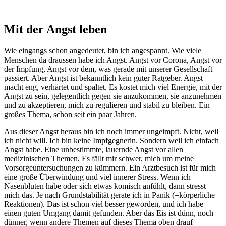
Mit der Angst leben
Wie eingangs schon angedeutet, bin ich angespannt. Wie viele
Menschen da draussen habe ich Angst. Angst vor Corona, Angst vor
der Impfung, Angst vor dem, was gerade mit unserer Gesellschaft
passiert. Aber Angst ist bekanntlich kein guter Ratgeber. Angst
macht eng, verhärtet und spaltet. Es kostet mich viel Energie, mit der
Angst zu sein, gelegentlich gegen sie anzukommen, sie anzunehmen
und zu akzeptieren, mich zu regulieren und stabil zu bleiben. Ein
großes Thema, schon seit ein paar Jahren.
Aus dieser Angst heraus bin ich noch immer ungeimpft. Nicht, weil
ich nicht will. Ich bin keine Impfgegnerin. Sondern weil ich einfach
Angst habe. Eine unbestimmte, lauernde Angst vor allen
medizinischen Themen. Es fällt mir schwer, mich um meine
Vorsorgeuntersuchungen zu kümmern. Ein Arztbesuch ist für mich
eine große Überwindung und viel innerer Stress. Wenn ich
Nasenbluten habe oder sich etwas komisch anfühlt, dann stresst
mich das. Je nach Grundstabilität gerate ich in Panik (=körperliche
Reaktionen). Das ist schon viel besser geworden, und ich habe
einen guten Umgang damit gefunden. Aber das Eis ist dünn, noch
dünner, wenn andere Themen auf dieses Thema oben drauf