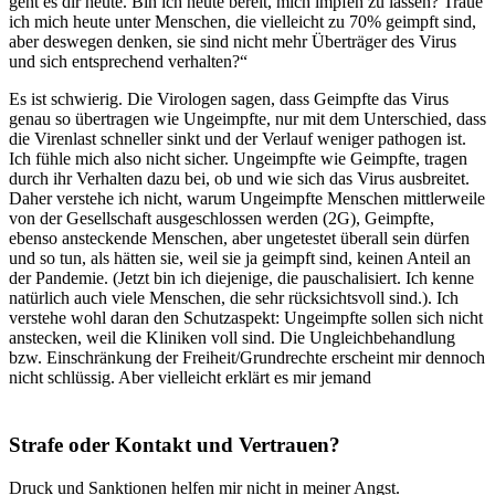
geht es dir heute. Bin ich heute bereit, mich impfen zu lassen? Traue
ich mich heute unter Menschen, die vielleicht zu 70% geimpft sind,
aber deswegen denken, sie sind nicht mehr Überträger des Virus
und sich entsprechend verhalten?“
Es ist schwierig. Die Virologen sagen, dass Geimpfte das Virus
genau so übertragen wie Ungeimpfte, nur mit dem Unterschied, dass
die Virenlast schneller sinkt und der Verlauf weniger pathogen ist.
Ich fühle mich also nicht sicher. Ungeimpfte wie Geimpfte, tragen
durch ihr Verhalten dazu bei, ob und wie sich das Virus ausbreitet.
Daher verstehe ich nicht, warum Ungeimpfte Menschen mittlerweile
von der Gesellschaft ausgeschlossen werden (2G), Geimpfte,
ebenso ansteckende Menschen, aber ungetestet überall sein dürfen
und so tun, als hätten sie, weil sie ja geimpft sind, keinen Anteil an
der Pandemie. (Jetzt bin ich diejenige, die pauschalisiert. Ich kenne
natürlich auch viele Menschen, die sehr rücksichtsvoll sind.).
Ich
verstehe wohl daran den Schutzaspekt: Ungeimpfte sollen sich nicht
anstecken, weil die Kliniken voll sind.
Die Ungleichbehandlung
bzw. Einschränkung der Freiheit/Grundrechte erscheint mir dennoch
nicht schlüssig. Aber vielleicht erklärt es mir jemand
Strafe oder Kontakt und Vertrauen?
Druck und Sanktionen helfen mir nicht in meiner Angst.