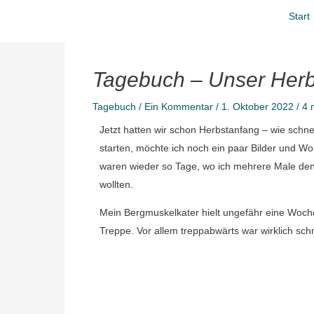
Zum
Start
Inhalt
springen
Tagebuch – Unser Herb
Tagebuch
/
Ein Kommentar
/
1. Oktober 2022
/
4 
Jetzt hatten wir schon Herbstanfang – wie schne
starten, möchte ich noch ein paar Bilder und 
waren wieder so Tage, wo ich mehrere Male den B
wollten.
Mein Bergmuskelkater hielt ungefähr eine Woche 
Treppe. Vor allem treppabwärts war wirklich sc