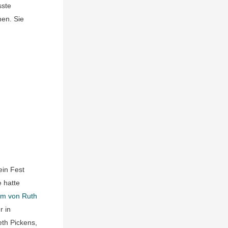
sste
hen. Sie
ein Fest
 hatte
m von Ruth
r in
eth Pickens,