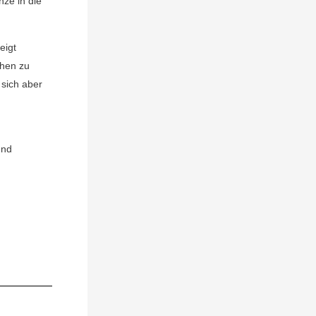
ze in die
eigt
chen zu
 sich aber
und