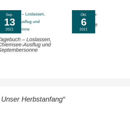
Sep.
Okt.
13
6
In die Stille
2021
2021
Tagebuch – Loslassen,
Chiemsee-Ausflug und
Septembersonne
 Unser Herbstanfang“