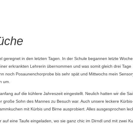
üche
iel geregnet in den letzten Tagen. In der Schule begannen letzte Woche
einer erkrankten Lehrerin übernommen und was somit gleich drei Tage
ann noch Posaunenchorprobe bis sehr spät und Mittwochs mein Sensor
n um.
nfang auf die kühlere Jahreszeit eingestellt. Neulich hatten wir die Sai
der große Sohn des Mannes zu Besuch war. Auch unsere leckere Kürbis
ammkuchen mit Kürbis und Birne ausprobiert. Alles ausgesprochen lec
 auf eine Taufe eingeladen, wo sie ganz chic im Dirndl und mit zwei K