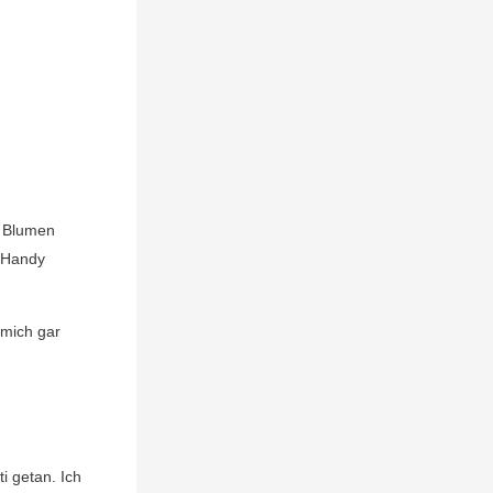
g Blumen
m Handy
 mich gar
i getan. Ich