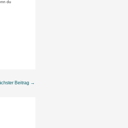
Wenn du
chster Beitrag
→