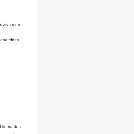
durch eine
zene eines
s Thema des