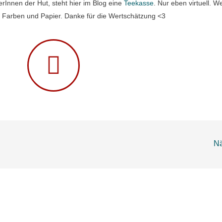
e
erInnen der Hut, steht hier im Blog eine
Teekasse
. Nur eben virtuell. 
t
 Farben und Papier. Danke für die Wertschätzung <3
m
i
t
5
v
o
n
5
Nä