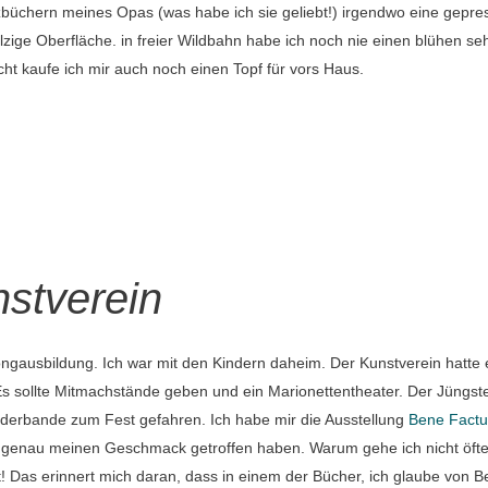
izbüchern meines Opas (was habe ich sie geliebt!) irgendwo eine gepre
lzige Oberfläche. in freier Wildbahn habe ich noch nie einen blühen se
icht kaufe ich mir auch noch einen Topf für vors Haus.
nstverein
ausbildung. Ich war mit den Kindern daheim. Der Kunstverein hatte 
Es sollte Mitmachstände geben und ein Marionettentheater. Der Jüngste
inderbande zum Fest gefahren. Ich habe mir die Ausstellung
Bene Factu
genau meinen Geschmack getroffen haben. Warum gehe ich nicht öfte
t! Das erinnert mich daran, dass in einem der Bücher, ich glaube von B