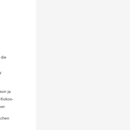
:
 die
y
son ja
-Kokos-
ker.
uchen