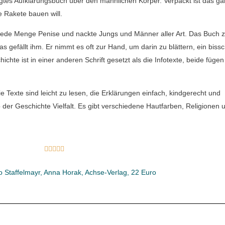
tes Aufklärungsbuch über den männlichen Körper. Verpackt ist das gan
e Rakete bauen will.
l. Jede Menge Penise und nackte Jungs und Männer aller Art. Das Buch z
Das gefällt ihm. Er nimmt es oft zur Hand, um darin zu blättern, ein biss
hte ist in einer anderen Schrift gesetzt als die Infotexte, beide fügen
e Texte sind leicht zu lesen, die Erklärungen einfach, kindgerecht und
lb der Geschichte Vielfalt. Es gibt verschiedene Hautfarben, Religionen 
B





e
o Staffelmayr, Anna Horak, Achse-Verlag, 22 Euro
w
e
r
t