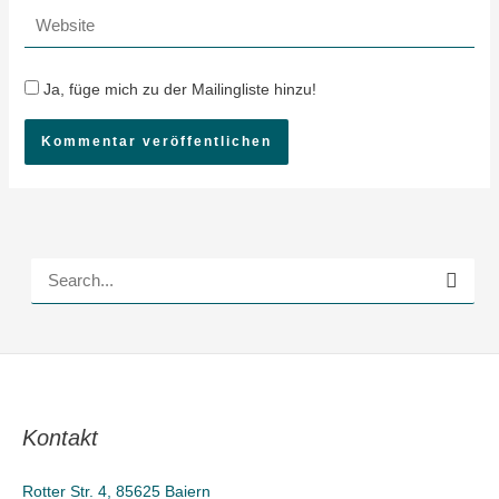
Adresse*
Website
Ja, füge mich zu der Mailingliste hinzu!
S
u
c
h
e
Kontakt
n
n
Rotter Str. 4, 85625 Baiern