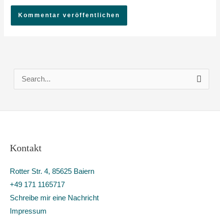
S
u
c
h
e
Kontakt
n
n
Rotter Str. 4, 85625 Baiern
a
+49 171 1165717
c
Schreibe mir eine Nachricht
h
Impressum