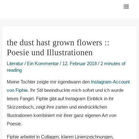
Zum
Mai
Inhalt
Men
springen
the dust hast grown flowers ::
Poesie und Illustrationen
Literatur
/
Ein Kommentar
/
12. Februar 2018
/
2 minutes of
reading
Meine Tochter zeigte mir irgendwann den
Instagram-Account
von Fiphie
. Ihr Stil beeindruckte mich sofort und ich wurde
leises Fangirl. Fiphie gibt auf Instagram Einblick in ihr
Skizzenbuch, zeigt ihre zarten und eindrücklichen
Illustrationen kombiniert mir ihrer ganz eigenen Art von
Poesie.
Fiphie arbeitet in Collagen, klaren Linienzeichnungen,