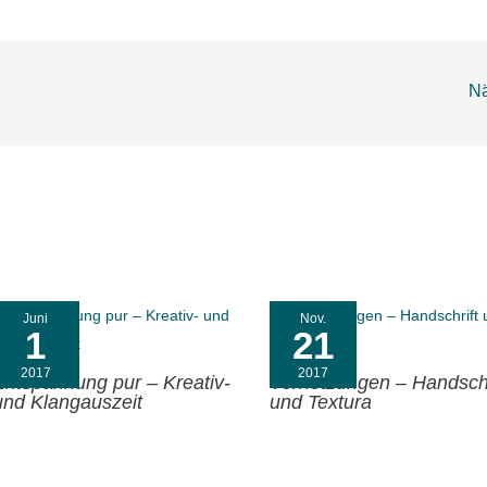
Nä
Juni
Nov.
1
21
2017
2017
Entspannung pur – Kreativ-
Vernetzungen – Handschr
und Klangauszeit
und Textura