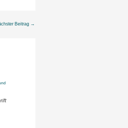
chster Beitrag
→
ift