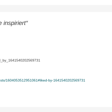
inspiriert“
ed_by_1641540202569731
osts/1604053512951061#liked-by-1641540202569731