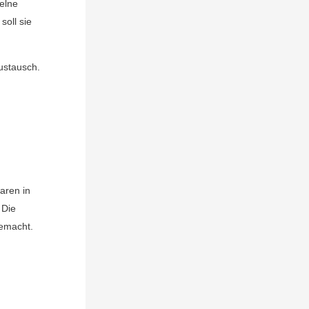
elne
soll sie
ustausch.
aren in
 Die
gemacht.