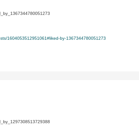
ed_by_1367344780051273
osts/1604053512951061#liked-by-1367344780051273
ed_by_1297308513729388