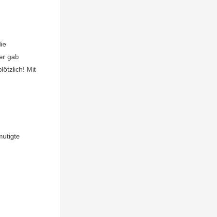
die
er gab
ötzlich! Mit
mutigte