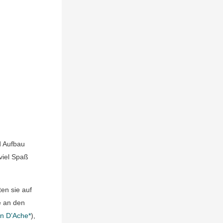
:
d Aufbau
viel Spaß
ten sie auf
e an den
an D’Ache*
),