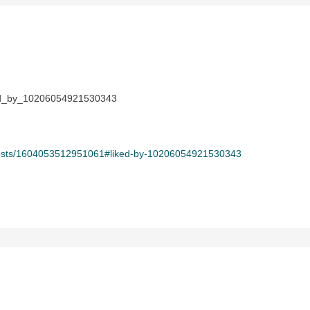
ed_by_10206054921530343
osts/1604053512951061#liked-by-10206054921530343