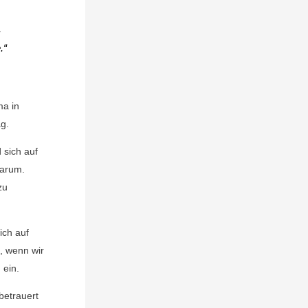
:
,
.“
ma in
g.
 sich auf
darum.
zu
ich auf
, wenn wir
 ein.
betrauert