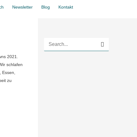
Zum Wirkraum
ch
Newsletter
Blog
Kontakt
S
u
wns 2021.
Wir schlafen
c
, Essen,
h
eit zu
e
n
n
a
c
h