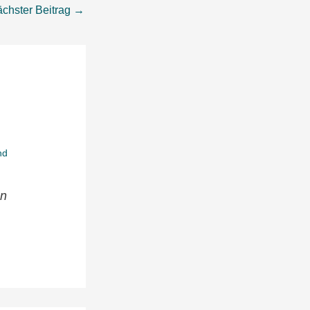
chster Beitrag
→
en