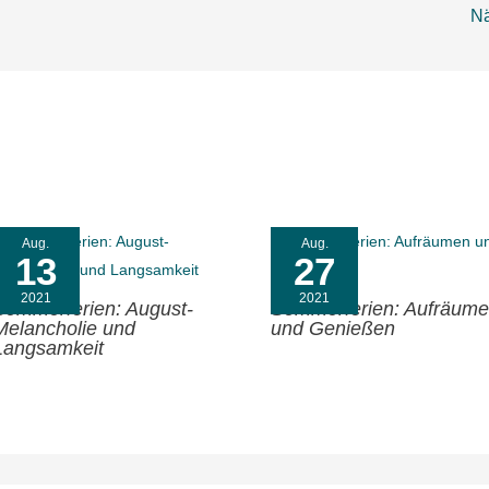
Nä
Aug.
Aug.
13
27
2021
2021
Sommerferien: August-
Sommerferien: Aufräum
Melancholie und
und Genießen
Langsamkeit