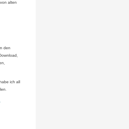
 von alten
um den
 Download,
en,
abe ich all
len.
.