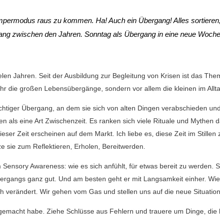
umpermodus raus zu kommen. Ha! Auch ein Übergang! Alles sortieren
ang zwischen den Jahren. Sonntag als Übergang in eine neue Woche
elen Jahren. Seit der Ausbildung zur Begleitung von Krisen ist das The
hr die großen Lebensübergänge, sondern vor allem die kleinen im Allta
ichtiger Übergang, an dem sie sich von alten Dingen verabschieden und
n als eine Art Zwischenzeit. Es ranken sich viele Rituale und Mythen 
er Zeit erscheinen auf dem Markt. Ich liebe es, diese Zeit im Stillen 
ze sie zum Reflektieren, Erholen, Bereitwerden.
Sensory Awareness: wie es sich anfühlt, für etwas bereit zu werden. S
Übergangs ganz gut. Und am besten geht er mit Langsamkeit einher. Wie
h verändert. Wir gehen vom Gas und stellen uns auf die neue Situation
gemacht habe. Ziehe Schlüsse aus Fehlern und trauere um Dinge, die 