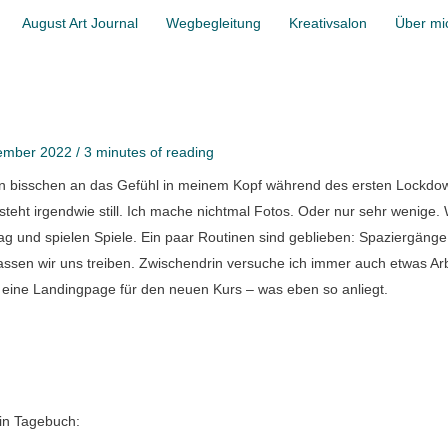
August Art Journal
Wegbegleitung
Kreativsalon
Über mi
ember 2022
/
3 minutes of reading
ein bisschen an das Gefühl in meinem Kopf während des ersten Lockdo
 steht irgendwie still. Ich mache nichtmal Fotos. Oder nur sehr wenige. 
ag und spielen Spiele. Ein paar Routinen sind geblieben: Spaziergänge
ssen wir uns treiben. Zwischendrin versuche ich immer auch etwas Arb
 eine Landingpage für den neuen Kurs – was eben so anliegt.
ein Tagebuch: