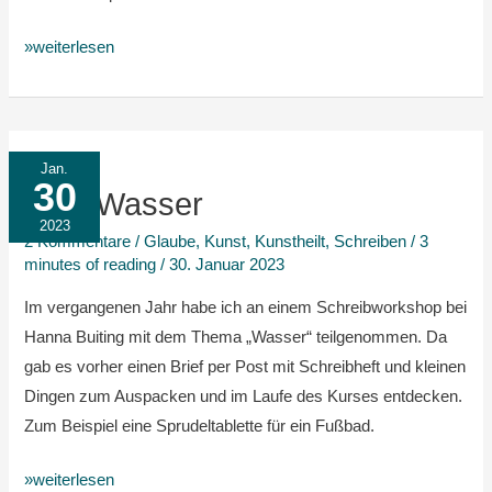
»weiterlesen
Vom
Jan.
30
Wasser
Vom Wasser
2023
2 Kommentare
/
Glaube
,
Kunst
,
Kunstheilt
,
Schreiben
/
3
minutes of reading
/
30. Januar 2023
Im vergangenen Jahr habe ich an einem Schreibworkshop bei
Hanna Buiting mit dem Thema „Wasser“ teilgenommen. Da
gab es vorher einen Brief per Post mit Schreibheft und kleinen
Dingen zum Auspacken und im Laufe des Kurses entdecken.
Zum Beispiel eine Sprudeltablette für ein Fußbad.
»weiterlesen