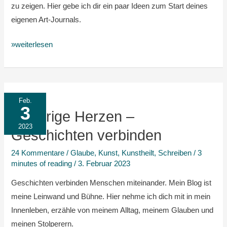
zu zeigen. Hier gebe ich dir ein paar Ideen zum Start deines
für
eigenen Art-Journals.
Anfänger:innen
»weiterlesen
Hungrige
Feb.
3
Herzen
Hungrige Herzen –
–
2023
Geschichten verbinden
Geschichten
24 Kommentare
/
Glaube
,
Kunst
,
Kunstheilt
,
Schreiben
/
3
verbinden
minutes of reading
/
3. Februar 2023
Geschichten verbinden Menschen miteinander. Mein Blog ist
meine Leinwand und Bühne. Hier nehme ich dich mit in mein
Innenleben, erzähle von meinem Alltag, meinem Glauben und
meinen Stolperern.