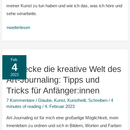
Begegnung
meiner Kunst zu tun haben und wie ich das, was ich höre und
sehe verarbeite.
»weiterlesen
Entdecke
Feb.
4
die
Entdecke die kreative Welt des
kreative
2023
Art-Journaling: Tipps und
Welt
Tricks für Anfänger:innen
des
Art-
7 Kommentare
/
Glaube
,
Kunst
,
Kunstheilt
,
Schreiben
/
4
Journaling:
minutes of reading
/
4. Februar 2023
Tipps
Art-Journaling ist für mich eine großartige Möglichkeit, mein
und
Innenleben zu ordnen und sich in Bildern, Worten und Farben
Tricks