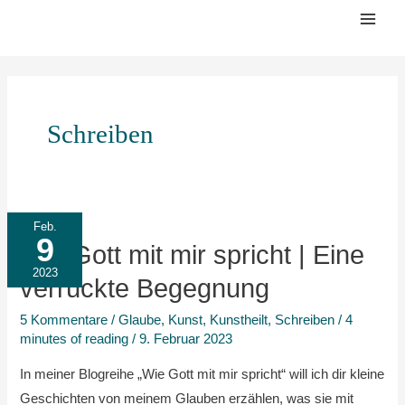
Zum
Mai
Inhalt
Men
springen
Schreiben
Wie
Feb.
9
Gott
Wie Gott mit mir spricht | Eine
mit
2023
verrückte Begegnung
mir
5 Kommentare
/
Glaube
,
Kunst
,
Kunstheilt
,
Schreiben
/
4
spricht
minutes of reading
/
9. Februar 2023
|
Eine
In meiner Blogreihe „Wie Gott mit mir spricht“ will ich dir kleine
verrückte
Geschichten von meinem Glauben erzählen, was sie mit