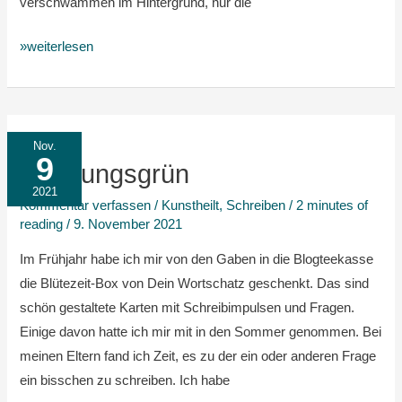
verschwammen im Hintergrund, nur die
»weiterlesen
Hoffnungsgrün
Nov.
9
Hoffnungsgrün
2021
Kommentar verfassen
/
Kunstheilt
,
Schreiben
/
2 minutes of
reading
/
9. November 2021
Im Frühjahr habe ich mir von den Gaben in die Blogteekasse
die Blütezeit-Box von Dein Wortschatz geschenkt. Das sind
schön gestaltete Karten mit Schreibimpulsen und Fragen.
Einige davon hatte ich mir mit in den Sommer genommen. Bei
meinen Eltern fand ich Zeit, es zu der ein oder anderen Frage
ein bisschen zu schreiben. Ich habe