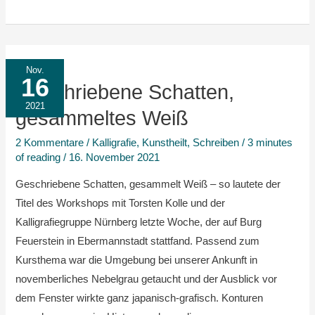
Geschriebene
Nov.
16
Schatten,
Geschriebene Schatten,
gesammeltes
2021
gesammeltes Weiß
Weiß
2 Kommentare
/
Kalligrafie
,
Kunstheilt
,
Schreiben
/
3 minutes
of reading
/
16. November 2021
Geschriebene Schatten, gesammelt Weiß – so lautete der
Titel des Workshops mit Torsten Kolle und der
Kalligrafiegruppe Nürnberg letzte Woche, der auf Burg
Feuerstein in Ebermannstadt stattfand. Passend zum
Kursthema war die Umgebung bei unserer Ankunft in
novemberliches Nebelgrau getaucht und der Ausblick vor
dem Fenster wirkte ganz japanisch-grafisch. Konturen