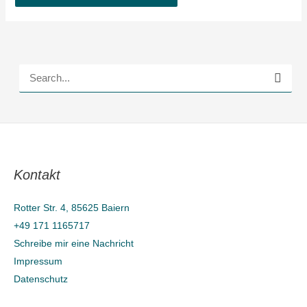
S
u
c
h
e
Kontakt
n
n
Rotter Str. 4, 85625 Baiern
a
+49 171 1165717
c
Schreibe mir eine Nachricht
h
Impressum
Datenschutz
: