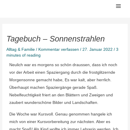
Zum
Mai
Inhalt
Men
springen
Tagebuch – Sonnenstrahlen
Alltag & Familie
/
Kommentar verfassen
/
27. Januar 2022
/
3
minutes of reading
Neulich war es morgens so schön draussen, dass ich noch
vor der Arbeit einen Spaziergang durch die frostglitzernde
Morgensonne gemacht habe, Es war kalt, aber herrlich.
Überhaupt machen Spaziergänge gerade Spaß.
Nebelfeuchtigkeit friert an den Blättern und Zweigen und
zaubert wunderschöne Bilder und Landschaften.
Die Woche war Kursvoll. Genau genommen hangele ich
mich von einer Kursvorbereitung zur nächsten. Aber es
macht Spaß! Als Kind wollte ich immer Lehrerin werden. Ich