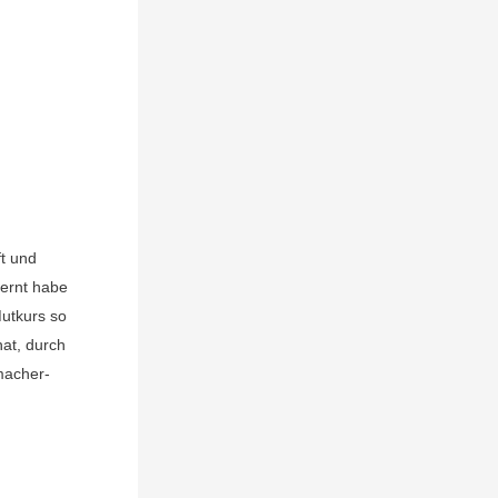
:
t und
ernt habe
Mutkurs so
hat, durch
macher-