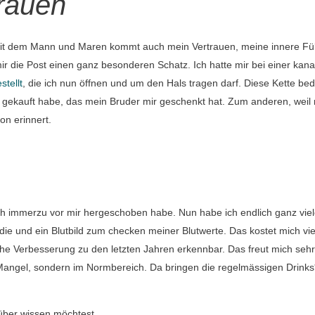
rauen
it dem Mann und Maren kommt auch mein Vertrauen, meine innere Fül
r die Post einen ganz besonderen Schatz. Ich hatte mir bei einer kan
tellt
, die ich nun öffnen und um den Hals tragen darf. Diese Kette bed
ld gekauft habe, das mein Bruder mir geschenkt hat. Zum anderen, weil
n erinnert.
ch immerzu vor mir hergeschoben habe. Nun habe ich endlich ganz vie
ie und ein Blutbild zum checken meiner Blutwerte. Das kostet mich vi
che Verbesserung zu den letzten Jahren erkennbar. Das freut mich sehr
Mangel, sondern im Normbereich. Da bringen die regelmässigen Drinks
über wissen möchtest.