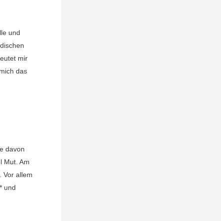
le und
adischen
eutet mir
 mich das
le davon
el Mut. Am
. Vor allem
* und