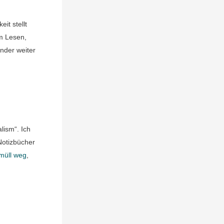
it stellt
um Lesen,
inder weiter
lism“. Ich
Notizbücher
müll weg
,