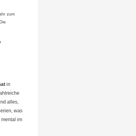
Jahr zum
Die
r
nat
in
ahlreiche
nd alles,
erien, was
d mental im